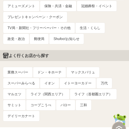
アミューズメント
保険・共済・金融
冠婚葬祭・イベント
プレゼントキャンペーン・クーポン
TV局・新聞社・フリーペーパー・その他
生活・くらし
政党・政治
郵便局
Shufoo!お知らせ
よく行くお店から探す
業務スーパー
ドン・キホーテ
マックスバリュ
スーパーみらべる
イオン
イトーヨーカドー
万代
マルエツ
ライフ（関西エリア）
ライフ（首都圏エリア）
サミット
コープこうべ
バロー
三和
デイリーカナート