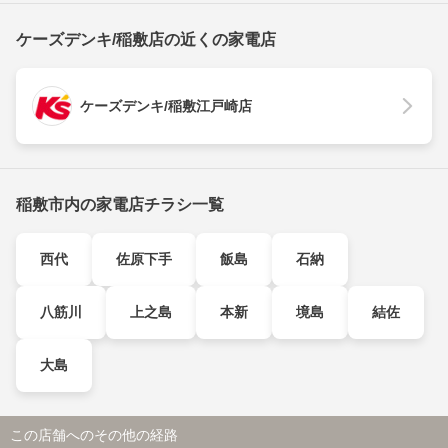
ケーズデンキ/稲敷店の近くの家電店
ケーズデンキ/稲敷江戸崎店
稲敷市内の家電店チラシ一覧
西代
佐原下手
飯島
石納
八筋川
上之島
本新
境島
結佐
大島
この店舗へのその他の経路