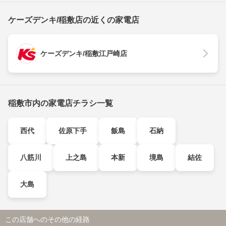
ケーズデンキ/稲敷店の近くの家電店
ケーズデンキ/稲敷江戸崎店
稲敷市内の家電店チラシ一覧
西代
佐原下手
飯島
石納
八筋川
上之島
本新
境島
結佐
大島
この店舗へのその他の経路