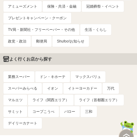
アミューズメント
保険・共済・金融
冠婚葬祭・イベント
プレゼントキャンペーン・クーポン
TV局・新聞社・フリーペーパー・その他
生活・くらし
政党・政治
郵便局
Shufoo!お知らせ
よく行くお店から探す
業務スーパー
ドン・キホーテ
マックスバリュ
スーパーみらべる
イオン
イトーヨーカドー
万代
マルエツ
ライフ（関西エリア）
ライフ（首都圏エリア）
サミット
コープこうべ
バロー
三和
デイリーカナート