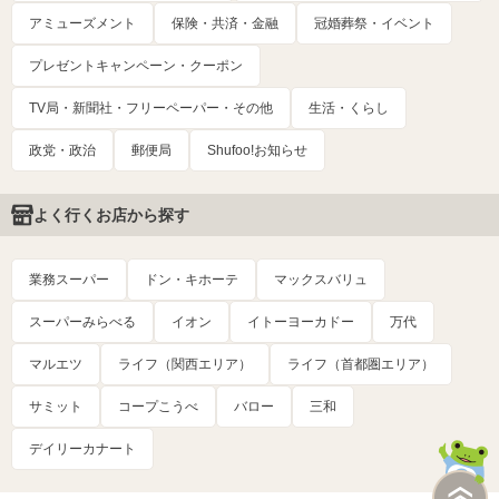
アミューズメント
保険・共済・金融
冠婚葬祭・イベント
プレゼントキャンペーン・クーポン
TV局・新聞社・フリーペーパー・その他
生活・くらし
政党・政治
郵便局
Shufoo!お知らせ
よく行くお店から探す
業務スーパー
ドン・キホーテ
マックスバリュ
スーパーみらべる
イオン
イトーヨーカドー
万代
マルエツ
ライフ（関西エリア）
ライフ（首都圏エリア）
サミット
コープこうべ
バロー
三和
デイリーカナート