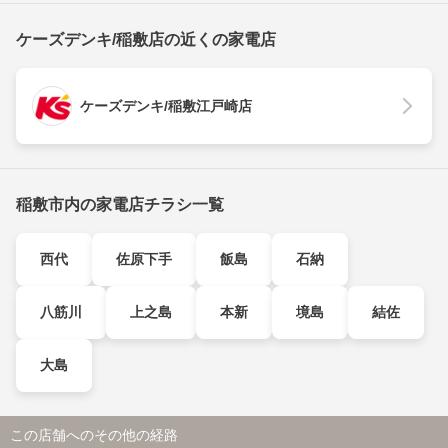
ケーズデンキ/稲敷店の近くの家電店
ケーズデンキ/稲敷江戸崎店
稲敷市内の家電店チラシ一覧
西代
佐原下手
飯島
石納
八筋川
上之島
本新
境島
結佐
大島
この店舗へのその他の経路