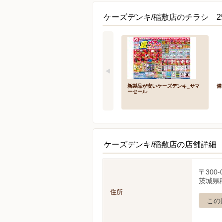
ケーズデンキ/稲敷店のチラシ 2
新製品が安いケーズデンキ_サマ
備
ーセール
ケーズデンキ/稲敷店の店舗詳細
〒300-
茨城県
住所
この