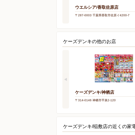
ウエルシア/香取佐原店
〒287-0003 千葉県香取市佐原イ4200-7
ケーズデンキの他のお店
ケーズデンキ/神栖店
〒314-0146 神栖市平泉2-120
ケーズデンキ/稲敷店の近くの家