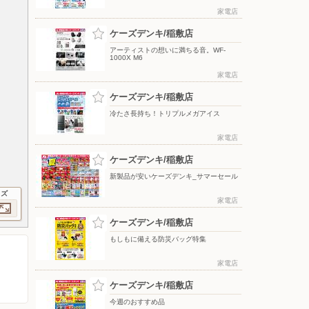
家電店
ケーズデンキ/稲敷店
アーティストの想いに満ちる音。WF-
1000X M6
家電店
ケーズデンキ/稲敷店
冷たさ長持ち！トリプルメガアイス
家電店
ケーズデンキ/稲敷店
新製品が安いケーズデンキ_サマーセール
イズ
家電店
ケーズデンキ/稲敷店
もしもに備える防災バッグ特集
家電店
ケーズデンキ/稲敷店
今週のおすすめ品