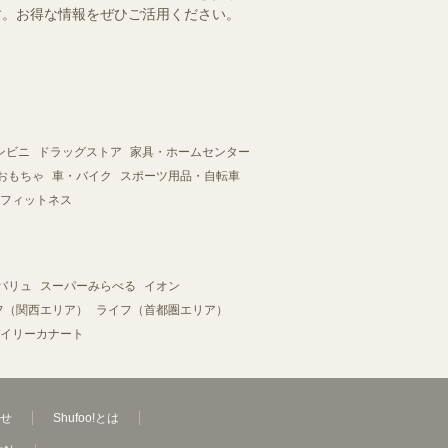
ます。お得な情報をぜひご活用ください。
ンビニ
ドラッグストア
家具・ホームセンター
おもちゃ
車・バイク
スポーツ用品・自転車
フィットネス
バリュ
スーパーみらべる
イオン
フ（関西エリア）
ライフ（首都圏エリア）
イリーカナート
せ
Shufoo!とは