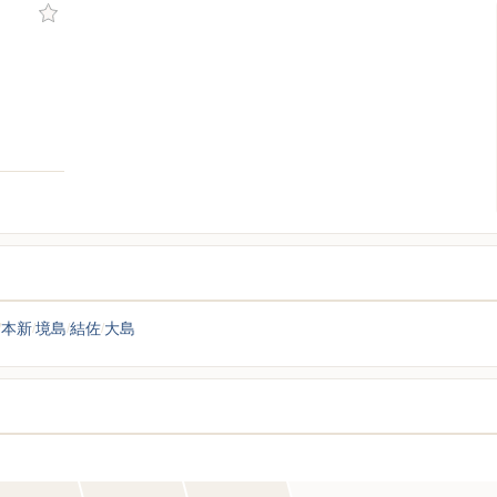
本新
境島
結佐
大島