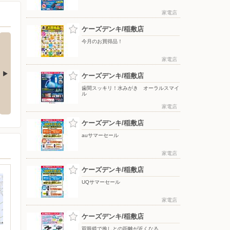
家電店
ケーズデンキ/稲敷店
今月のお買得品！
家電店
ケーズデンキ/稲敷店
歯間スッキリ！水みがき オーラルスマイ
をもっと上質
アーティストの想いに満ちる音。
冷たさ長持ち！トリプルメガアイ
ル
WF-1000X M6
ス
家電店
ケーズデンキ/稲敷店
auサマーセール
家電店
ケーズデンキ/稲敷店
UQサマーセール
家電店
ケーズデンキ/稲敷店
双眼鏡で推しとの距離が近くなる