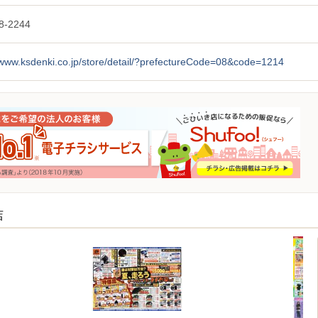
8-2244
/www.ksdenki.co.jp/store/detail/?prefectureCode=08&code=1214
店