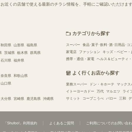
ー）ではお近くの店舗で使える最新のチラシ情報を、手軽にご確認いただけ
カテゴリから探す
スーパー
食品･菓子･飲料･酒･日用品･コ
秋田県
山形県
福島県
家電店
ファッション
キッズ・ベビー・
県
茨城県
栃木県
群馬県
携帯・通信・家電
ヘルス＆ビューティ・
石川県
福井県
よく行くお店から探す
奈良県
和歌山県
山口県
業務スーパー
ドン・キホーテ
マックス
イトーヨーカドー
万代
マルエツ
ライ
サミット
コープこうべ
バロー
三和
デ
大分県
宮崎県
鹿児島県
沖縄県
「Shufoo!」利用規約
よくあるご質問
ご利用についてのお問い合わ