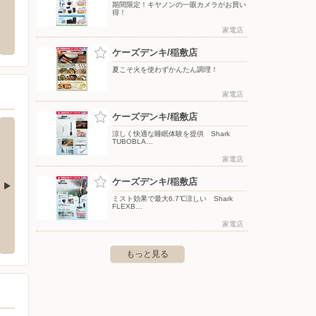
期間限定！キヤノンの一眼カメラがお買い
得！
ーしまむら/神栖店
山新/佐原東店
ベイシ
家電店
平泉1-96
〒300-0726 茨城県稲敷市西代1457
〒311-
ケーズデンキ/稲敷店
夏こそ火を使わずかんたん調理！
家電店
ケーズデンキ/稲敷店
涼しく快適な睡眠体験を提供 Shark
TUBOBLA…
家電店
ケーズデンキ/稲敷店
ミスト効果で最大6.7℃涼しい Shark
FLEXB…
本店
ケーズデンキ/富里インター店
ケーズ
家電店
グ土屋177
〒286-0221 富里市七栄字北新木戸528-2
〒289-
もっと見る