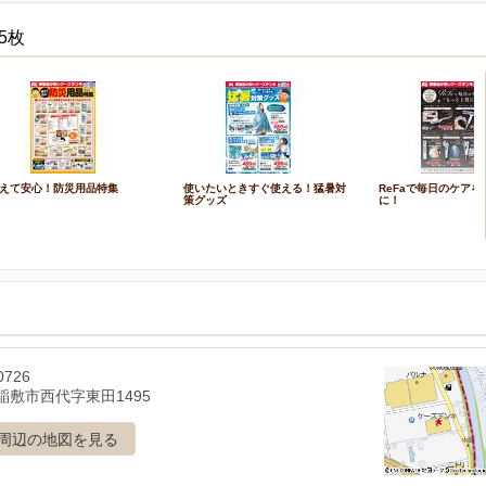
5枚
えて安心！防災用品特集
使いたいときすぐ使える！猛暑対
ReFaで毎日のケア
策グッズ
に！
0726
稲敷市西代字東田1495
周辺の地図を見る