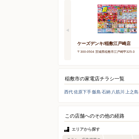
ケーズデンキ/稲敷江戸崎店
〒300-0504 茨城県稲敷市江戸崎甲325-3
稲敷市の家電店チラシ一覧
西代
佐原下手
飯島
石納
八筋川
上之島
この店舗へのその他の経路
エリアから探す