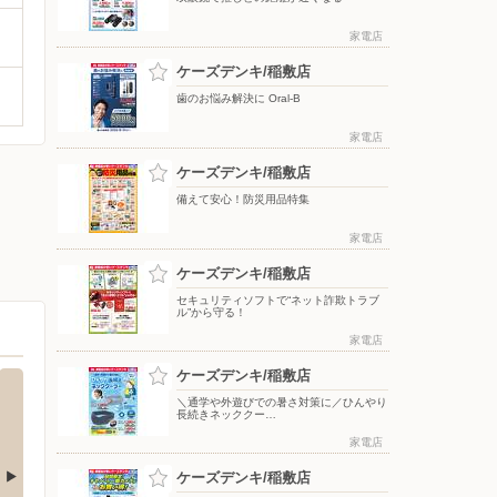
家電店
ケーズデンキ/稲敷店
歯のお悩み解決に Oral-B
家電店
ケーズデンキ/稲敷店
備えて安心！防災用品特集
家電店
ケーズデンキ/稲敷店
セキュリティソフトで“ネット詐欺トラブ
ル”から守る！
家電店
ケーズデンキ/稲敷店
＼通学や外遊びでの暑さ対策に／ひんやり
長続きネッククー…
家電店
ケーズデンキ/稲敷店