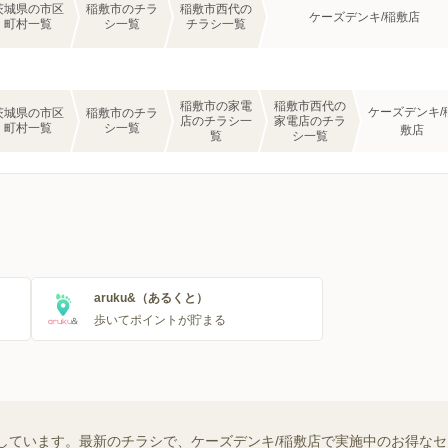
茨城県の市区
稲敷市のチラ
稲敷市西代の
ケーズデンキ/稲敷店
町村一覧
シ一覧
チラシ一覧
稲敷市の家電
稲敷市西代の
ケーズデンキ/
茨城県の市区
稲敷市のチラ
店のチラシ一
家電店のチラ
町村一覧
シ一覧
敷店
覧
シ一覧
aruku&（あるくと）
歩いてポイントが貯まる
しています。最新のチラシで、ケーズデンキ/稲敷店で実施中のお得な