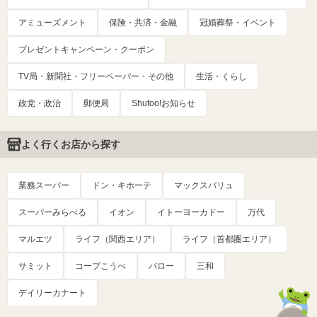
アミューズメント
保険・共済・金融
冠婚葬祭・イベント
プレゼントキャンペーン・クーポン
TV局・新聞社・フリーペーパー・その他
生活・くらし
政党・政治
郵便局
Shufoo!お知らせ
よく行くお店から探す
業務スーパー
ドン・キホーテ
マックスバリュ
スーパーみらべる
イオン
イトーヨーカドー
万代
マルエツ
ライフ（関西エリア）
ライフ（首都圏エリア）
サミット
コープこうべ
バロー
三和
デイリーカナート