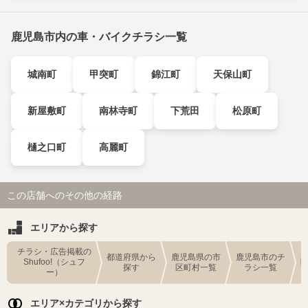
鹿児島市内の車・バイクチラシ一覧
城南町
甲突町
錦江町
天保山町
新屋敷町
南林寺町
下荒田
松原町
樋之口町
高麗町
この店舗へのその他の経路
エリアから探す
チラシ・広告掲載の
都道府県から
鹿児島県の市
鹿児島市のチ
Shufoo!（シュフ
探す
区町村一覧
ラシ一覧
ー）
エリア×カテゴリから探す