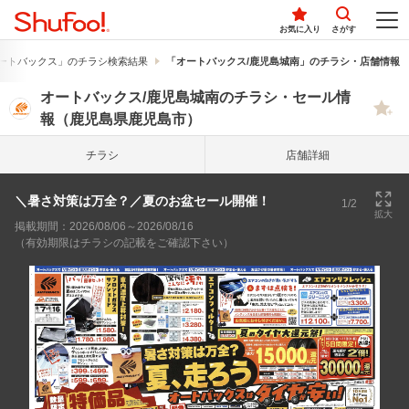
お気に入り
さがす
ートバックス」のチラシ検索結果
「オートバックス/鹿児島城南」のチラシ・店舗情報
オートバックス/鹿児島城南のチラシ・セール情
報（鹿児島県鹿児島市）
チラシ
店舗詳細
＼暑さ対策は万全？／夏のお盆セール開催！
1/2
拡大
掲載期間：2026/08/06～2026/08/16
（有効期限はチラシの記載をご確認下さい）