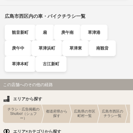
広島市西区内の車・バイクチラシ一覧
観音新町
扇
庚午南
草津港
庚午中
草津浜町
草津東
南観音
草津本町
古江新町
この店舗へのその他の経路
エリアから探す
チラシ・広告掲載の
都道府県から
広島県の市区
広島市西区の
Shufoo!（シュフ
探す
町村一覧
チラシ一覧
ー）
エリア×カテゴリから探す