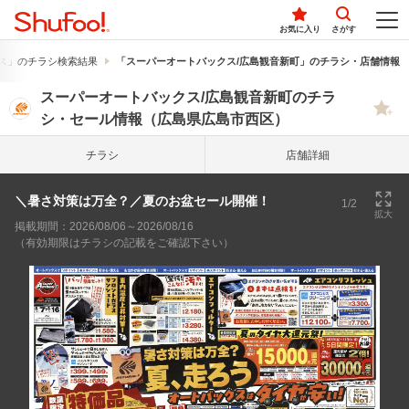
お気に入り
さがす
ス」のチラシ検索結果
「スーパーオートバックス/広島観音新町」のチラシ・店舗情報
スーパーオートバックス/広島観音新町のチラ
シ・セール情報（広島県広島市西区）
チラシ
店舗詳細
＼暑さ対策は万全？／夏のお盆セール開催！
1/2
拡大
掲載期間：2026/08/06～2026/08/16
（有効期限はチラシの記載をご確認下さい）