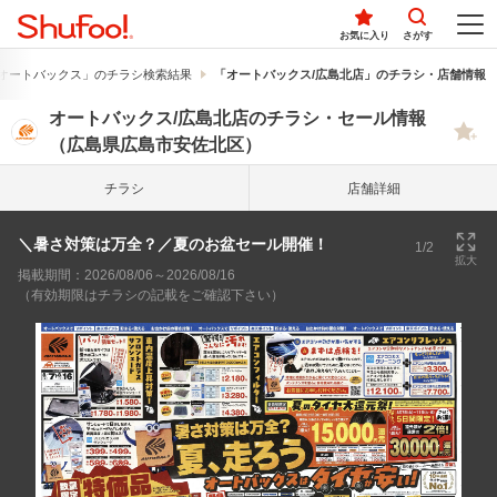
お気に入り
さがす
オートバックス」のチラシ検索結果
「オートバックス/広島北店」のチラシ・店舗情報
オートバックス/広島北店のチラシ・セール情報
（広島県広島市安佐北区）
チラシ
店舗詳細
＼暑さ対策は万全？／夏のお盆セール開催！
1/2
拡大
掲載期間：2026/08/06～2026/08/16
（有効期限はチラシの記載をご確認下さい）