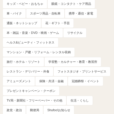
キッズ・ベビー・おもちゃ
眼鏡・コンタクト・ケア用品
車・バイク
スポーツ用品・自転車
携帯・通信・家電
通販・ネットショップ
花・ギフト・手芸
本・雑誌・音楽・DVD・映画・ゲーム
リサイクル
ヘルス&ビューティ・フィットネス
マンション・戸建・リフォーム・レンタル収納
旅行・ホテル・リゾート
学習塾・カルチャー・教育・教習所
レストラン・デリバリー・外食
フォトスタジオ・プリントサービス
アミューズメント
保険・共済・金融
冠婚葬祭・イベント
プレゼントキャンペーン・クーポン
TV局・新聞社・フリーペーパー・その他
生活・くらし
政党・政治
郵便局
Shufoo!お知らせ