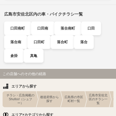
広島市安佐北区内の車・バイクチラシ一覧
口田南町
口田南
落合南町
口田
落合南
口田町
落合町
落合
倉掛
真亀
この店舗へのその他の経路
エリアから探す
チラシ・広告掲載の
広島市安佐北
都道府県から
広島県の市区
Shufoo!（シュフ
区のチラシ一
探す
町村一覧
ー）
覧
エリア×カテゴリから探す