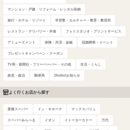
マンション・戸建・リフォーム・レンタル収納
旅行・ホテル・リゾート
学習塾・カルチャー・教育・教習所
レストラン・デリバリー・外食
フォトスタジオ・プリントサービス
アミューズメント
保険・共済・金融
冠婚葬祭・イベント
プレゼントキャンペーン・クーポン
TV局・新聞社・フリーペーパー・その他
生活・くらし
政党・政治
郵便局
Shufoo!お知らせ
よく行くお店から探す
業務スーパー
ドン・キホーテ
マックスバリュ
スーパーみらべる
イオン
イトーヨーカドー
万代