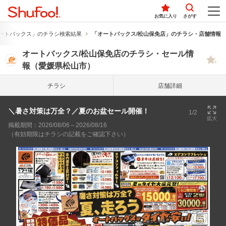
お気に入り
さがす
ートバックス」のチラシ検索結果
「オートバックス/松山保免店」のチラシ・店舗情報
オートバックス/松山保免店のチラシ・セール情
報（愛媛県松山市）
チラシ
店舗詳細
＼暑さ対策は万全？／夏のお盆セール開催！
1/2
拡大
掲載期間：2026/08/06～2026/08/16
（有効期限はチラシの記載をご確認下さい）