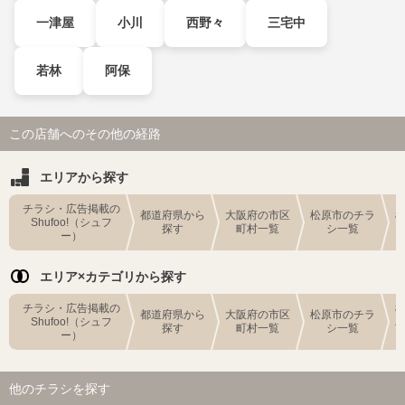
一津屋
小川
西野々
三宅中
若林
阿保
この店舗へのその他の経路
エリアから探す
チラシ・広告掲載の
都道府県から
大阪府の市区
松原市のチラ
Shufoo!（シュフ
探す
町村一覧
シ一覧
ー）
エリア×カテゴリから探す
チラシ・広告掲載の
都道府県から
大阪府の市区
松原市のチラ
Shufoo!（シュフ
探す
町村一覧
シ一覧
ー）
他のチラシを探す