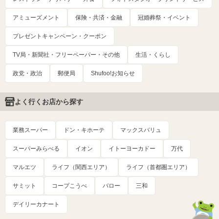
アミューズメント
保険・共済・金融
冠婚葬祭・イベント
プレゼントキャンペーン・クーポン
TV局・新聞社・フリーペーパー・その他
生活・くらし
政党・政治
郵便局
Shufoo!お知らせ
よく行くお店から探す
業務スーパー
ドン・キホーテ
マックスバリュ
スーパーみらべる
イオン
イトーヨーカドー
万代
マルエツ
ライフ（関西エリア）
ライフ（首都圏エリア）
サミット
コープこうべ
バロー
三和
デイリーカナート