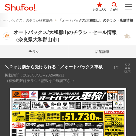
お気に入り
さがす
オートバックス」のチラシ検索結果
「オートバックス/大和郡山」のチラシ・店舗情報
オートバックス/大和郡山のチラシ・セール情報
（奈良県大和郡山市）
チラシ
店舗詳細
＼２ヶ月前から受けられる！／オートバックス車検
1/2
拡大
掲載期間：2026/08/01～2026/08/31
（有効期限はチラシの記載をご確認下さい）