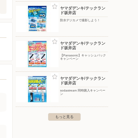
ヤマダデンキ/テックラン
ド坂井店
防水デジカメで撮影しよう！
ヤマダデンキ/テックラン
ド坂井店
【Panasonic】キャッシュバック
キャンペーン
ヤマダデンキ/テックラン
ド坂井店
sodastream 同時購入キャンペー
ン
もっと見る