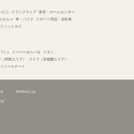
ンビニ
ドラッグストア
家具・ホームセンター
おもちゃ
車・バイク
スポーツ用品・自転車
フィットネス
バリュ
スーパーみらべる
イオン
フ（関西エリア）
ライフ（首都圏エリア）
イリーカナート
せ
Shufoo!とは
方針