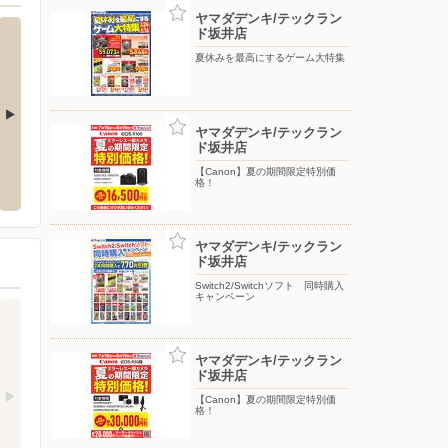
ヤマダデンキ/テックラン
ド坂井店
夏休みを最高にするゲーム大特集
ヤマダデンキ/テックラン
ド坂井店
しろ店
オートバックス/・加賀
オート
【Canon】夏の期間限定特別価
格！
05
〒922-0424 加賀市小菅波町2-1
〒916-0
ヤマダデンキ/テックラン
ド坂井店
Switch2/Switchソフト 同時購入
キャンペーン
ヤマダデンキ/テックラン
ド坂井店
【Canon】夏の期間限定特別価
格！