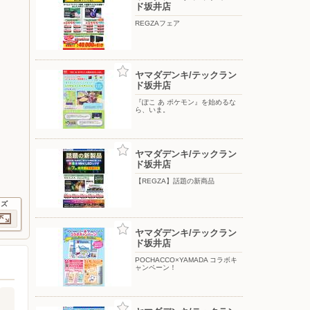
ド坂井店
REGZAフェア
ヤマダデンキ/テックラン
ド坂井店
『ぽこ あ ポケモン』を始めるな
ら、いま。
ヤマダデンキ/テックラン
ド坂井店
【REGZA】話題の新商品
イズ
ヤマダデンキ/テックラン
ド坂井店
POCHACCO×YAMADA コラボキ
ャンペーン！