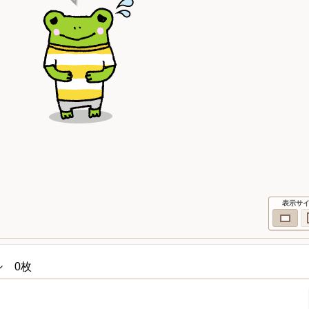
表示サ
シ 0枚