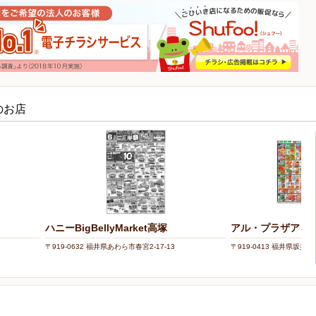
のお店
ハニーBigBellyMarket高塚
アル・プラザアミ
〒919-0632 福井県あわら市春宮2-17-13
〒919-0413 福井県坂井