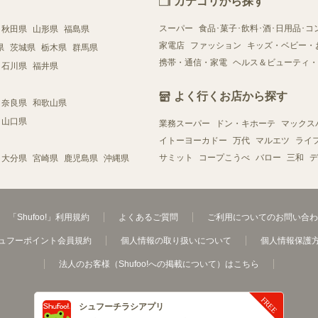
カテゴリから探す
スーパー
食品･菓子･飲料･酒･日用品･コ
秋田県
山形県
福島県
家電店
ファッション
キッズ・ベビー・
県
茨城県
栃木県
群馬県
携帯・通信・家電
ヘルス＆ビューティ・
石川県
福井県
よく行くお店から探す
奈良県
和歌山県
山口県
業務スーパー
ドン・キホーテ
マックス
イトーヨーカドー
万代
マルエツ
ライ
サミット
コープこうべ
バロー
三和
デ
大分県
宮崎県
鹿児島県
沖縄県
「Shufoo!」利用規約
よくあるご質問
ご利用についてのお問い合わ
ュフーポイント会員規約
個人情報の取り扱いについて
個人情報保護
法人のお客様（Shufoo!への掲載について）はこちら
シュフーチラシアプリ