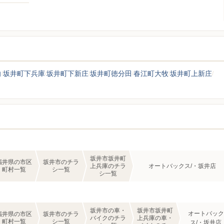
向
坂井町下兵庫
坂井町下新庄
坂井町徳分田
春江町大牧
坂井町上新庄
坂井市坂井町
福井県の市区
坂井市のチラ
上兵庫のチラ
オートバックス/・坂井店
町村一覧
シ一覧
シ一覧
坂井市の車・
坂井市坂井町
オートバック
福井県の市区
坂井市のチラ
バイクのチラ
上兵庫の車・
町村一覧
シ一覧
ス/・坂井店