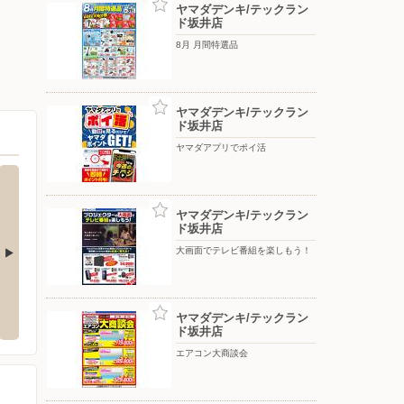
ヤマダデンキ/テックラン
ド坂井店
8月 月間特選品
ヤマダデンキ/テックラン
ド坂井店
ヤマダアプリでポイ活
ヤマダデンキ/テックラン
ド坂井店
大画面でテレビ番組を楽しもう！
バロー/丸岡店
ハニーB
市春江町随応寺第16-11
〒910-0233 福井県坂井市丸岡町東陽2-33
〒910-4
ヤマダデンキ/テックラン
ド坂井店
エアコン大商談会