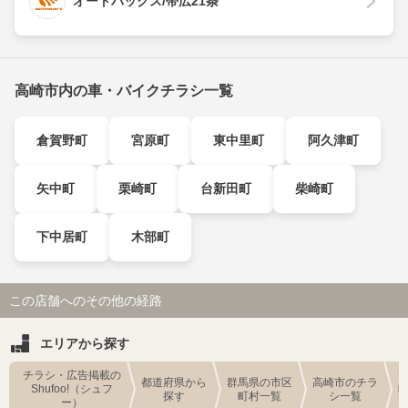
オートバックス/帯広21条
高崎市内の車・バイクチラシ一覧
倉賀野町
宮原町
東中里町
阿久津町
矢中町
栗崎町
台新田町
柴崎町
下中居町
木部町
この店舗へのその他の経路
エリアから探す
チラシ・広告掲載の
都道府県から
群馬県の市区
高崎市のチラ
Shufoo!（シュフ
探す
町村一覧
シ一覧
ー）