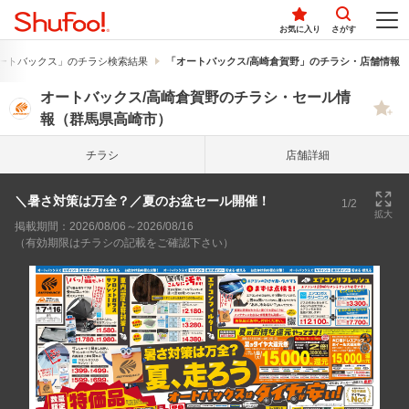
お気に入り
さがす
ートバックス」のチラシ検索結果
「オートバックス/高崎倉賀野」のチラシ・店舗情報
オートバックス/高崎倉賀野のチラシ・セール情
報（群馬県高崎市）
チラシ
店舗詳細
＼暑さ対策は万全？／夏のお盆セール開催！
1/2
拡大
掲載期間：2026/08/06～2026/08/16
（有効期限はチラシの記載をご確認下さい）