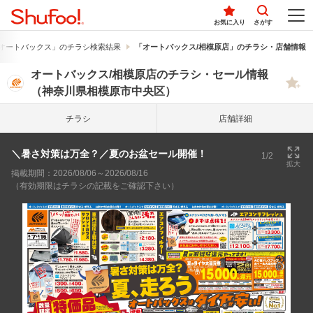
お気に入り
さがす
オートバックス」のチラシ検索結果
「オートバックス/相模原店」のチラシ・店舗情報
オートバックス/相模原店のチラシ・セール情報
（神奈川県相模原市中央区）
チラシ
店舗詳細
＼暑さ対策は万全？／夏のお盆セール開催！
1/2
拡大
掲載期間：2026/08/06～2026/08/16
（有効期限はチラシの記載をご確認下さい）