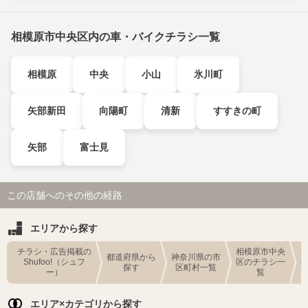
相模原市中央区内の車・バイクチラシ一覧
相模原
中央
小山
氷川町
矢部新田
向陽町
清新
すすきの町
矢部
富士見
この店舗へのその他の経路
エリアから探す
チラシ・広告掲載の
相模原市中央
都道府県から
神奈川県の市
Shufoo!（シュフ
区のチラシ一
探す
区町村一覧
ー）
覧
エリア×カテゴリから探す