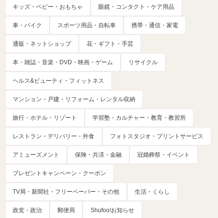
キッズ・ベビー・おもちゃ
眼鏡・コンタクト・ケア用品
車・バイク
スポーツ用品・自転車
携帯・通信・家電
通販・ネットショップ
花・ギフト・手芸
本・雑誌・音楽・DVD・映画・ゲーム
リサイクル
ヘルス&ビューティ・フィットネス
マンション・戸建・リフォーム・レンタル収納
旅行・ホテル・リゾート
学習塾・カルチャー・教育・教習所
レストラン・デリバリー・外食
フォトスタジオ・プリントサービス
アミューズメント
保険・共済・金融
冠婚葬祭・イベント
プレゼントキャンペーン・クーポン
TV局・新聞社・フリーペーパー・その他
生活・くらし
政党・政治
郵便局
Shufoo!お知らせ