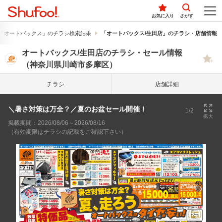
お気に入り
さがす
「オートバックス」のチラシ検索結果
「オートバックス/生田店」のチラシ・店舗情報
オートバックス/生田店のチラシ・セール情報
（神奈川県川崎市多摩区）
チラシ
店舗詳細
＼暑さ対策は万全？／夏のお盆セール開催！
1/2
拡大
掲載期間：2026/08/06～2026/08/16
（有効期限はチラシの記載をご確認下さい）