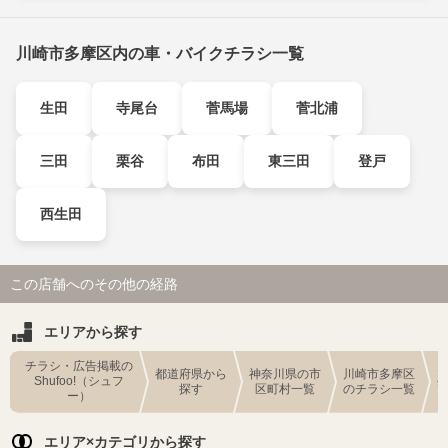
川崎市多摩区内の車・バイクチラシ一覧
生田
寺尾台
菅馬場
菅北浦
三田
栗谷
布田
東三田
登戸
西生田
この店舗へのその他の経路
エリアから探す
チラシ・広告掲載の
都道府県から
神奈川県の市
川崎市多摩区
Shufoo!（シュフ
探す
区町村一覧
のチラシ一覧
ー）
エリア×カテゴリから探す