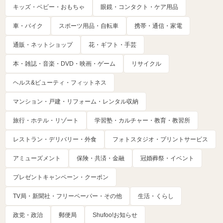
キッズ・ベビー・おもちゃ
眼鏡・コンタクト・ケア用品
車・バイク
スポーツ用品・自転車
携帯・通信・家電
通販・ネットショップ
花・ギフト・手芸
本・雑誌・音楽・DVD・映画・ゲーム
リサイクル
ヘルス&ビューティ・フィットネス
マンション・戸建・リフォーム・レンタル収納
旅行・ホテル・リゾート
学習塾・カルチャー・教育・教習所
レストラン・デリバリー・外食
フォトスタジオ・プリントサービス
アミューズメント
保険・共済・金融
冠婚葬祭・イベント
プレゼントキャンペーン・クーポン
TV局・新聞社・フリーペーパー・その他
生活・くらし
政党・政治
郵便局
Shufoo!お知らせ