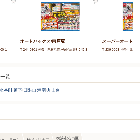
オートバックス/東戸塚
スーパーオートバ
0-1
〒244-0801 神奈川県横浜市戸塚区品濃町545-3
〒236-0003 神奈川県横浜
シ一覧
永谷町
笹下
日限山
港南
丸山台
横浜市港南区