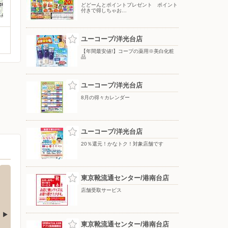
どどーんとポイントプレゼント ポイント
付きで得しちゃお…
ユーコープ/洋光台店
【年間最安値!】コープの薬用※美白化粧
品
ユーコープ/洋光台店
8月の得々カレンダー
ユーコープ/洋光台店
20％還元！かなトク！対象店舗です
東京靴流通センター/港南台店
店舗受取サービス
東京靴流通センター/港南台店