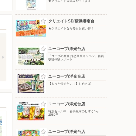
★クリエイト公式Ｘやってます
クリエイトSD/横浜港南台
★クリエイトなら毎日お買い得！
ユーコープ/洋光台店
「コープの産直 嬬恋高原キャベツ」職員
収穫体験レポート
ユーコープ/洋光台店
【もっと伝えたい！】しめさば
ユーコープ/洋光台店
特別セール中！岩手銀河のしずく5㎏
2580円
ユーコープ/洋光台店