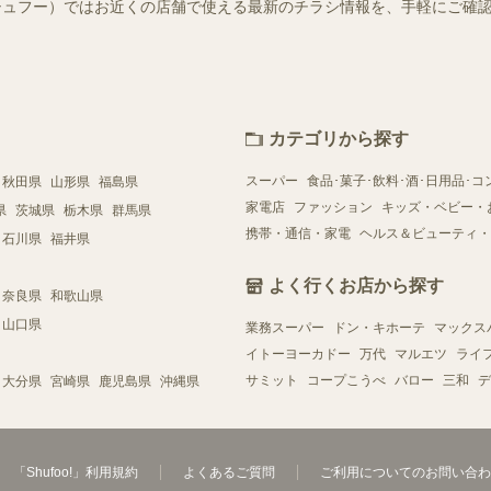
o!（シュフー）ではお近くの店舗で使える最新のチラシ情報を、手軽にご
カテゴリから探す
スーパー
食品･菓子･飲料･酒･日用品･コ
秋田県
山形県
福島県
家電店
ファッション
キッズ・ベビー・
県
茨城県
栃木県
群馬県
携帯・通信・家電
ヘルス＆ビューティ・
石川県
福井県
よく行くお店から探す
奈良県
和歌山県
山口県
業務スーパー
ドン・キホーテ
マックス
イトーヨーカドー
万代
マルエツ
ライ
サミット
コープこうべ
バロー
三和
デ
大分県
宮崎県
鹿児島県
沖縄県
「Shufoo!」利用規約
よくあるご質問
ご利用についてのお問い合わ