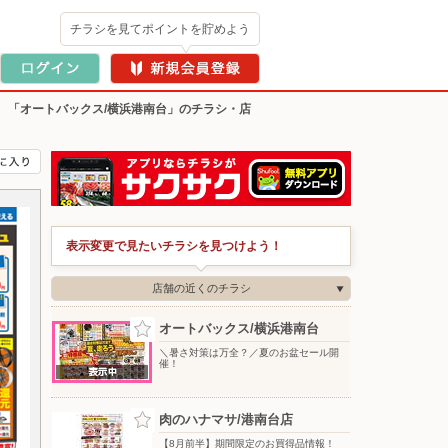
チラシを見てポイントを貯めよう
>
「オートバックス/横浜港南台」のチラシ・店
表示変更で見たいチラシを見つけよう！
店舗の近くのチラシ
オートバックス/横浜港南台
＼暑さ対策は万全？／夏のお盆セール開
催！
肉のハナマサ/港南台店
【8月前半】期間限定のお買得品情報！