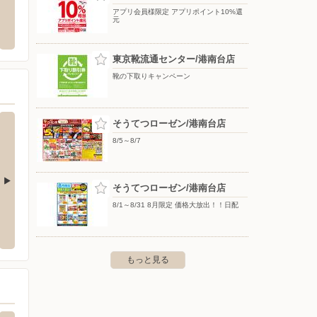
 ホームセンター
新鮮大売 ユータカラヤ/大船東口店
イトー
アプリ会員様限定 アプリポイント10%還
元
浜市戸塚区平戸町377
〒247-0056 神奈川県鎌倉市大船1-19-13 トキワマート内
〒247-
東京靴流通センター/港南台店
靴の下取りキャンペーン
そうてつローゼン/港南台店
8/5～8/7
そうてつローゼン/港南台店
8/1～8/31 8月限定 価格大放出！！日配
藤沢柄沢店
オートバックス/環4泉
オート
10-13
〒245-0018 横浜市泉区上飯田町2100-1
〒221-
もっと見る