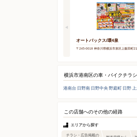
オートバックス/環4泉
〒245-0018 神奈川県横浜市泉区上飯田町210
横浜市港南区の車・バイクチラ
港南台
日野南
日野中央
野庭町
日野
上
この店舗へのその他の経路
エリアから探す
チラシ・広告掲載の