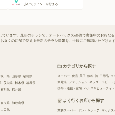
歩いてポイントが貯まる
しています。最新のチラシで、オートバックス/秦野で実施中のお得な
ー）ではお近くの店舗で使える最新のチラシ情報を、手軽にご確認いただけ
カテゴリから探す
スーパー
食品･菓子･飲料･酒･日用品･コ
秋田県
山形県
福島県
家電店
ファッション
キッズ・ベビー・
県
茨城県
栃木県
群馬県
携帯・通信・家電
ヘルス＆ビューティ・
石川県
福井県
よく行くお店から探す
奈良県
和歌山県
山口県
業務スーパー
ドン・キホーテ
マックス