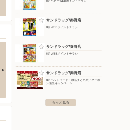
ワークマンColorsダイナシティ小田原店
ブルッ
8月ベビーWEBポイントチラシ
ア）
田原市栢山2445
〒250-0872 神奈川県小田原市中里208 2階
〒000-00
サンドラッグ/秦野店
8月WEBポイントチラシ
サンドラッグ/秦野店
8月WEBポイントチラシ
サンドラッグ/秦野店
8月ペットフード・用品まとめ買いクーポ
クス/厚木
スーパーオートバックス/・湘南平塚
オート
ン進呈キャンペーン
-1
〒254-0013 平塚市田村3-4-25
〒243-0
もっと見る