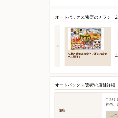
オートバックス/秦野のチラシ 2
＼暑さ対策は万全？／夏のお盆セ
＼
ール開催！
ー
オートバックス/秦野の店舗詳細
〒257-
神奈川
住所
この