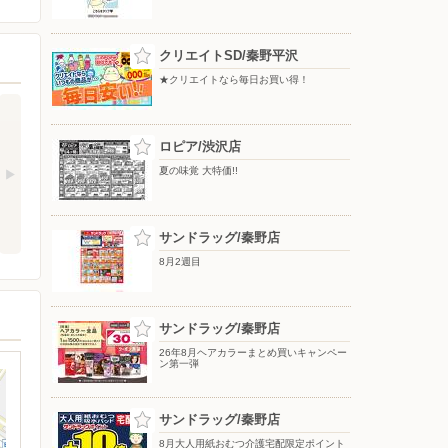
クリエイトSD/秦野平沢
★クリエイトなら毎日お買い得！
ロピア/渋沢店
夏の味覚 大特価!!
サンドラッグ/秦野店
8月2週目
サンドラッグ/秦野店
26年8月ヘアカラーまとめ買いキャンペー
ン第一弾
サンドラッグ/秦野店
8月大人用紙おむつ介護宅配限定ポイント