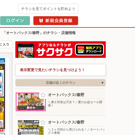
チラシを見てポイントを貯めよう
>
「オートバックス/秦野」のチラシ・店舗情報
表示変更で見たいチラシを見つけよう！
店舗の近くのチラシ
オートバックス/秦野
＼暑さ対策は万全？／夏のお盆セール開
催！
オートバックス/秦野
＼２ヶ月前から受けられる！／オートバッ
クス車検