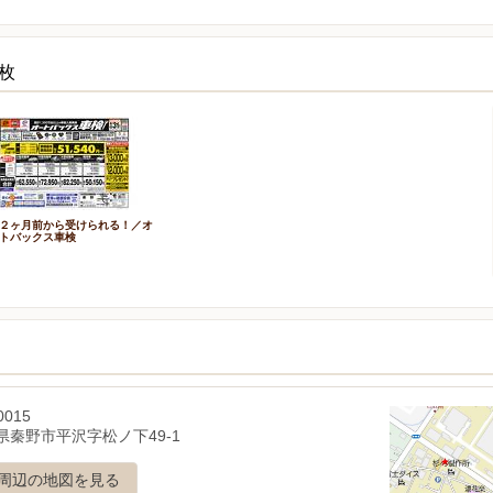
枚
２ヶ月前から受けられる！／オ
トバックス車検
0015
県秦野市平沢字松ノ下49-1
周辺の地図を見る