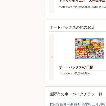
ドラッグセイムス 大井金子店
〒258-0019 神奈川県足柄上郡大井町金子176
オートバックスの他のお店
オートバックス/小田原
〒250-0862 小田原市成田460
秦野市の車・バイクチラシ一覧
平沢
鈴張町
今泉
緑町
清水町
上今川町