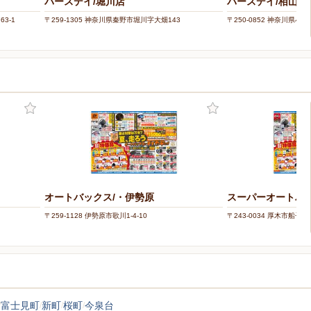
バースデイ/堀川店
バースデイ/栢山店
3-1
〒259-1305 神奈川県秦野市堀川字大畑143
〒250-0852 神奈川県小
オートバックス/・伊勢原
スーパーオートバッ
〒259-1128 伊勢原市歌川1-4-10
〒243-0034 厚木市船子55
富士見町
新町
桜町
今泉台