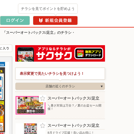
チラシを見てポイントを貯めよう
>
「スーパーオートバックス/足立」のチラシ・
表示変更で見たいチラシを見つけよう！
店舗の近くのチラシ
スーパーオートバックス/足立
＼暑さ対策は万全？／夏のお盆セール開
催！
スーパーオートバックス/足立
8月ドライブ応援！良い品お得に！