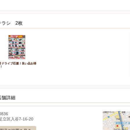
チラシ 2枚
月ドライブ応援！良い品お得
！
店舗詳細
0836
立区入谷7-16-20