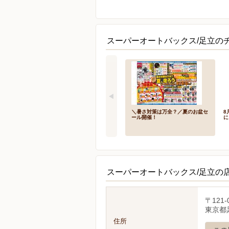
スーパーオートバックス/足立の
＼暑さ対策は万全？／夏のお盆セ
8
ール開催！
に
スーパーオートバックス/足立の
〒121-
東京都足
住所