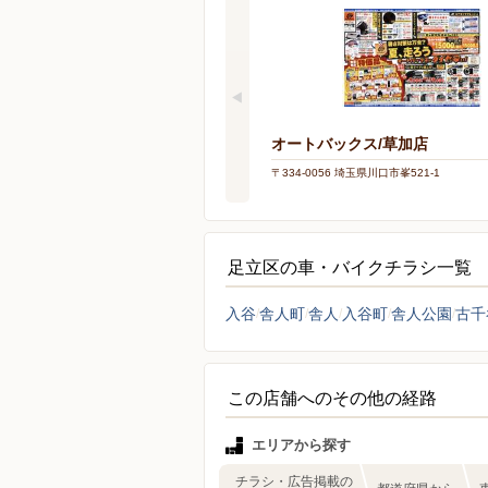
オートバックス/草加店
〒334-0056 埼玉県川口市峯521-1
足立区の車・バイクチラシ一覧
入谷
舎人町
舎人
入谷町
舎人公園
古千
この店舗へのその他の経路
エリアから探す
チラシ・広告掲載の