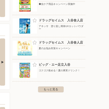
崎店
ウエルシア/草加稲荷町店
ドラッ
◆虫ケア用品キャンペーン実施中
崎3-35-10
〒340-0003 埼玉県草加市稲荷3-5-26
〒333-0
ドラッグセイムス 入谷舎人店
アネッサ 塗り直し簡単UVカットパウダ
ー
ドラッグセイムス 入谷舎人店
夏のお悩み対策キャンペーン
ビッグ・エー足立入谷
ゴクゴク飲める！夏の果実ドリンク！
ックス/・環七王子神谷
オートバックス/やしお店
オート
-4
〒340-0831 八潮市南後谷477
〒121-0
もっと見る