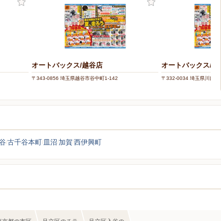
オートバックス/越谷店
オートバックス/川
〒343-0856 埼玉県越谷市谷中町1-142
〒332-0034 埼玉県川口市並
谷
古千谷本町
皿沼
加賀
西伊興町