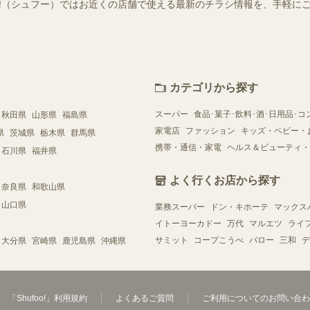
foo!（シュフー）ではお近くの店舗で使える最新のチラシ情報を、手軽
カテゴリから探す
スーパー
食品･菓子･飲料･酒･日用品･コ
秋田県
山形県
福島県
家電店
ファッション
キッズ・ベビー・
県
茨城県
栃木県
群馬県
携帯・通信・家電
ヘルス＆ビューティ・
石川県
福井県
よく行くお店から探す
奈良県
和歌山県
山口県
業務スーパー
ドン・キホーテ
マックス
イトーヨーカドー
万代
マルエツ
ライ
サミット
コープこうべ
バロー
三和
デ
大分県
宮崎県
鹿児島県
沖縄県
「Shufoo!」利用規約
よくあるご質問
ご利用についてのお問い合わ