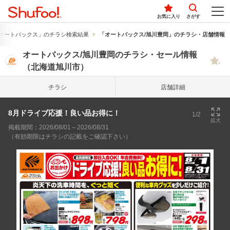
お気に入り
さがす
オートバックス」のチラシ検索結果
「オートバックス/旭川豊岡」のチラシ・店舗情報
オートバックス/旭川豊岡のチラシ・セール情報
（北海道旭川市）
チラシ
店舗詳細
8月ドライブ応援！良い品お得に！
1/2
拡大
掲載期間：2026/08/01～2026/08/31
（有効期限はチラシの記載をご確認下さい）