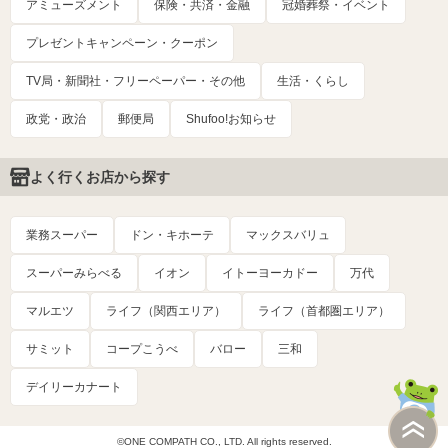
アミューズメント
保険・共済・金融
冠婚葬祭・イベント
プレゼントキャンペーン・クーポン
TV局・新聞社・フリーペーパー・その他
生活・くらし
政党・政治
郵便局
Shufoo!お知らせ
よく行くお店から探す
業務スーパー
ドン・キホーテ
マックスバリュ
スーパーみらべる
イオン
イトーヨーカドー
万代
マルエツ
ライフ（関西エリア）
ライフ（首都圏エリア）
サミット
コープこうべ
バロー
三和
デイリーカナート
©ONE COMPATH CO., LTD. All rights reserved.