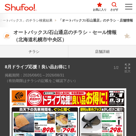
お気に入り
さがす
オートバックス」のチラシ検索結果
「オートバックス/石山通店」のチラシ・店舗情報
オートバックス/石山通店のチラシ・セール情報
（北海道札幌市中央区）
チラシ
店舗詳細
8月ドライブ応援！良い品お得に！
1/2
拡大
掲載期間：2026/08/01～2026/08/31
（有効期限はチラシの記載をご確認下さい）