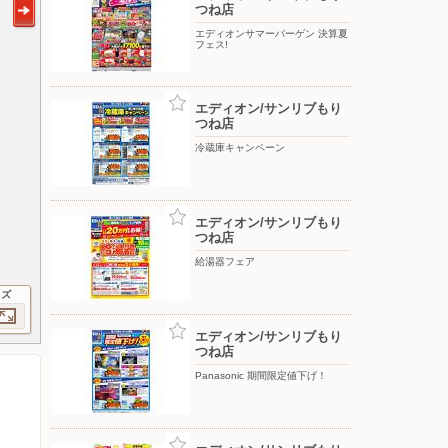
つね店
エディオンサマーバーゲン 決算夏
フェス!
エディオン/サンリブもり
つね店
冷蔵庫キャンペーン
エディオン/サンリブもり
つね店
給湯器フェア
イズ
エディオン/サンリブもり
つね店
Panasonic 期間限定値下げ！