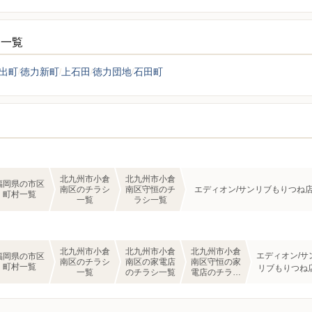
シ一覧
出町
徳力新町
上石田
徳力団地
石田町
北九州市小倉
北九州市小倉
福岡県の市区
南区のチラシ
南区守恒のチ
エディオン/サンリブもりつね
町村一覧
一覧
ラシ一覧
北九州市小倉
北九州市小倉
北九州市小倉
エディオン/サ
福岡県の市区
南区のチラシ
南区の家電店
南区守恒の家
町村一覧
リブもりつね
一覧
のチラシ一覧
電店のチラシ
一覧