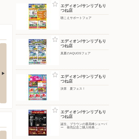
エディオン/サンリブもり
つね店
聴こえサポートフェア
エディオン/サンリブもり
つね店
真夏のAQUOSフェア
エディオン/サンリブもり
つね店
崎店
エディオン/行橋店
カイン
決算 夏フェス！
州市八幡西区東曲里町2-16
〒824-0031 福岡県行橋市西宮市2-1-1
〒800-
エディオン/サンリブもり
つね店
誕生、ブラウンの最高峰シェーバ
ー 発売記念ご購入特典 …