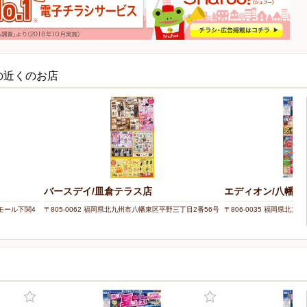
の近くのお店
バースデイ/皿倉テラス店
エディオン/八幡黒
ーモール下関4
〒805-0062 福岡県北九州市八幡東区平野三丁目2番56号
〒806-0035 福岡県北九