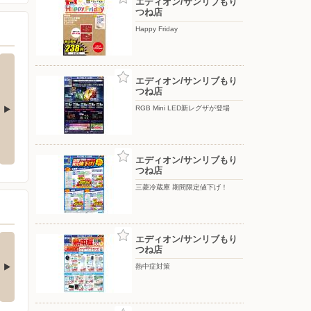
エディオン/サンリブもり
つね店
Happy Friday
エディオン/サンリブもり
つね店
RGB Mini LED新レグザが登場
Happy Friday
Panasonic 期間限定値下げ！
エディオン/サンリブもり
つね店
三菱冷蔵庫 期間限定値下げ！
事なカードボックス
ピタッと吸着。片手で
エディオン/サンリブもり
つね店
ホコリや落下物…
簡単シワ伸ばし！
詳細は画像をタップ！ 本
▲詳細は画像をタップ！ 本
熱中症対策
ご紹介するのは…
日ご紹介するのは…
5日前