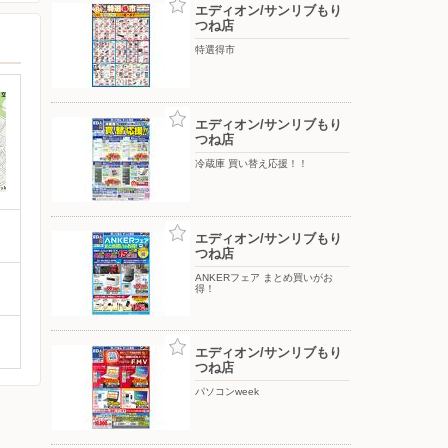
エディオン/サンリブもり
つね店
特選得市
エディオン/サンリブもり
つね店
冷蔵庫 買い替え応援！！
エディオン/サンリブもり
つね店
ANKERフェア まとめ買いがお
得！
エディオン/サンリブもり
つね店
パソコンweek