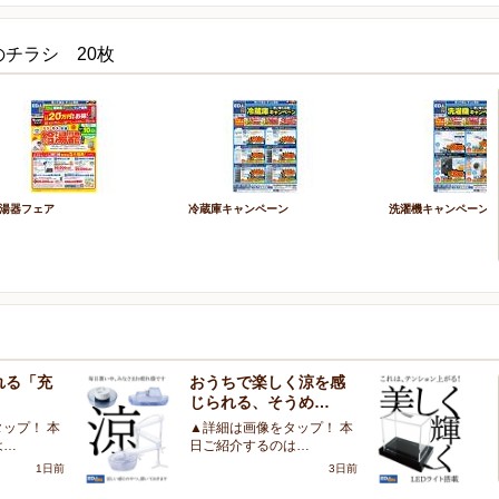
チラシ 20枚
湯器フェア
冷蔵庫キャンペーン
洗濯機キャンペーン
れる「充
おうちで楽しく涼を感
大
じられる、そうめ…
を
ップ！ 本
▲詳細は画像をタップ！ 本
▲
は…
日ご紹介するのは…
日
1日前
3日前