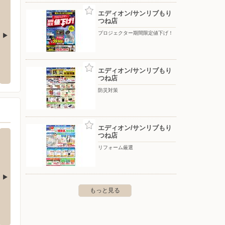
エディオン/サンリブもり
つね店
プロジェクター期間限定値下げ！
エディオン/イオンモール八幡東店
エディ
エディオン/サンリブもり
倉南区下曽根新町13-53
〒805-0071 北九州市八幡東区東田3-2-102イオンモール
〒806-
八幡東1階
つね店
防災対策
エディオン/サンリブもり
つね店
リフォーム厳選
もっと見る
クランド小倉本店
ヤマダデンキ/テックランド門司店
エディ
市小倉北区室町3-2-25
〒800-0063 福岡県北九州市門司区大里本町3-10-40
〒802-