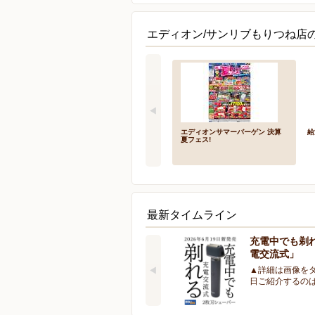
エディオン/サンリブもりつね店の
エディオンサマーバーゲン 決算
給
夏フェス!
最新タイムライン
充電中でも剃
電交流式」
▲詳細は画像をタ
日ご紹介するの