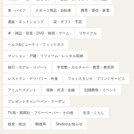
車・バイク
スポーツ用品・自転車
携帯・通信・家電
通販・ネットショップ
花・ギフト・手芸
本・雑誌・音楽・DVD・映画・ゲーム
リサイクル
ヘルス&ビューティ・フィットネス
マンション・戸建・リフォーム・レンタル収納
旅行・ホテル・リゾート
学習塾・カルチャー・教育・教習所
レストラン・デリバリー・外食
フォトスタジオ・プリントサービス
アミューズメント
保険・共済・金融
冠婚葬祭・イベント
プレゼントキャンペーン・クーポン
TV局・新聞社・フリーペーパー・その他
生活・くらし
政党・政治
郵便局
Shufoo!お知らせ