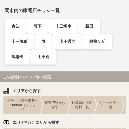
関市内の家電店チラシ一覧
倉知
段下
十三塚南
新田
十三塚町
巾
山王通西
雄飛ケ丘
馬場出
山王通
この店舗へのその他の経路
エリアから探す
チラシ・広告掲載の
都道府県から
岐阜県の市区
関市のチラシ
Shufoo!（シュフ
探す
町村一覧
一覧
ー）
エリア×カテゴリから探す