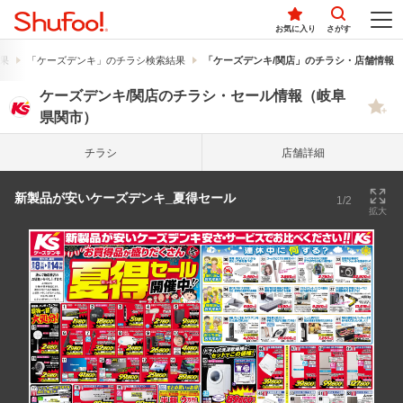
お気に入り
さがす
果
「ケーズデンキ」のチラシ検索結果
「ケーズデンキ/関店」のチラシ・店舗情報
ケーズデンキ/関店のチラシ・セール情報（岐阜
県関市）
チラシ
店舗詳細
新製品が安いケーズデンキ_夏得セール
1/2
拡大