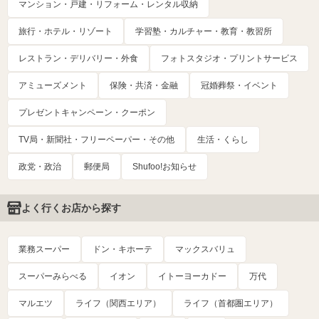
マンション・戸建・リフォーム・レンタル収納
旅行・ホテル・リゾート
学習塾・カルチャー・教育・教習所
レストラン・デリバリー・外食
フォトスタジオ・プリントサービス
アミューズメント
保険・共済・金融
冠婚葬祭・イベント
プレゼントキャンペーン・クーポン
TV局・新聞社・フリーペーパー・その他
生活・くらし
政党・政治
郵便局
Shufoo!お知らせ
よく行くお店から探す
業務スーパー
ドン・キホーテ
マックスバリュ
スーパーみらべる
イオン
イトーヨーカドー
万代
マルエツ
ライフ（関西エリア）
ライフ（首都圏エリア）