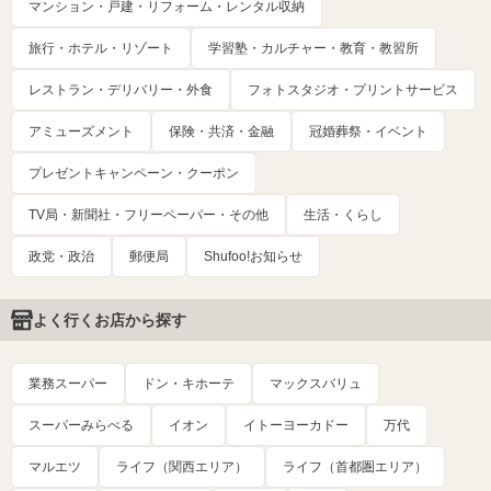
マンション・戸建・リフォーム・レンタル収納
旅行・ホテル・リゾート
学習塾・カルチャー・教育・教習所
レストラン・デリバリー・外食
フォトスタジオ・プリントサービス
アミューズメント
保険・共済・金融
冠婚葬祭・イベント
プレゼントキャンペーン・クーポン
TV局・新聞社・フリーペーパー・その他
生活・くらし
政党・政治
郵便局
Shufoo!お知らせ
よく行くお店から探す
業務スーパー
ドン・キホーテ
マックスバリュ
スーパーみらべる
イオン
イトーヨーカドー
万代
マルエツ
ライフ（関西エリア）
ライフ（首都圏エリア）