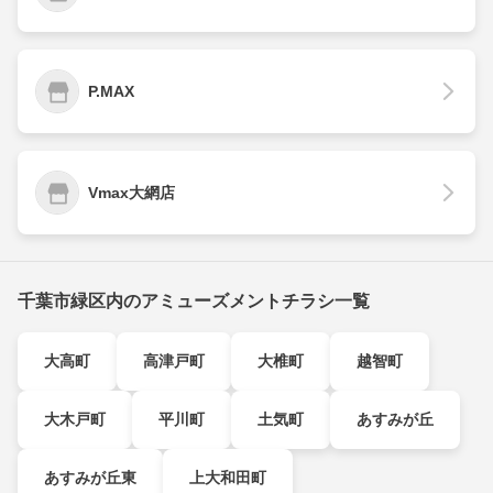
P.MAX
Vmax大網店
千葉市緑区内のアミューズメントチラシ一覧
大高町
高津戸町
大椎町
越智町
大木戸町
平川町
土気町
あすみが丘
あすみが丘東
上大和田町