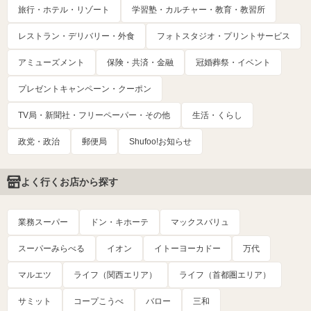
旅行・ホテル・リゾート
学習塾・カルチャー・教育・教習所
レストラン・デリバリー・外食
フォトスタジオ・プリントサービス
アミューズメント
保険・共済・金融
冠婚葬祭・イベント
プレゼントキャンペーン・クーポン
TV局・新聞社・フリーペーパー・その他
生活・くらし
政党・政治
郵便局
Shufoo!お知らせ
よく行くお店から探す
業務スーパー
ドン・キホーテ
マックスバリュ
スーパーみらべる
イオン
イトーヨーカドー
万代
マルエツ
ライフ（関西エリア）
ライフ（首都圏エリア）
サミット
コープこうべ
バロー
三和