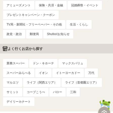
アミューズメント
保険・共済・金融
冠婚葬祭・イベント
プレゼントキャンペーン・クーポン
TV局・新聞社・フリーペーパー・その他
生活・くらし
政党・政治
郵便局
Shufoo!お知らせ
よく行くお店から探す
業務スーパー
ドン・キホーテ
マックスバリュ
スーパーみらべる
イオン
イトーヨーカドー
万代
マルエツ
ライフ（関西エリア）
ライフ（首都圏エリア）
サミット
コープこうべ
バロー
三和
デイリーカナート