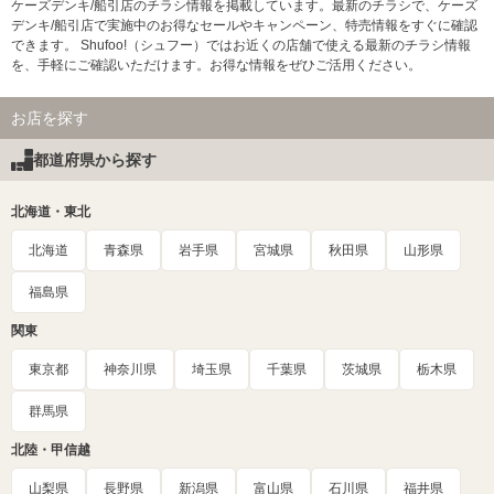
ケーズデンキ/船引店のチラシ情報を掲載しています。最新のチラシで、ケーズ
デンキ/船引店で実施中のお得なセールやキャンペーン、特売情報をすぐに確認
できます。 Shufoo!（シュフー）ではお近くの店舗で使える最新のチラシ情報
を、手軽にご確認いただけます。お得な情報をぜひご活用ください。
お店を探す
都道府県から探す
北海道・東北
北海道
青森県
岩手県
宮城県
秋田県
山形県
福島県
関東
東京都
神奈川県
埼玉県
千葉県
茨城県
栃木県
群馬県
北陸・甲信越
山梨県
長野県
新潟県
富山県
石川県
福井県