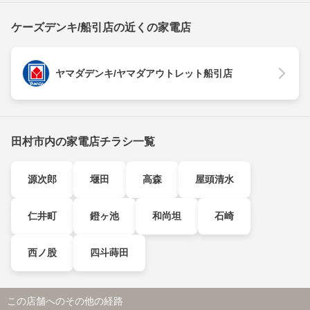
ケーズデンキ/船引店の近くの家電店
ヤマダデンキ/ヤマダアウトレット船引店
田村市内の家電店チラシ一覧
源次郎
堰田
高森
屋頭清水
仁井町
鐙ヶ池
和尚坦
石崎
西ノ股
四斗蒔田
この店舗へのその他の経路