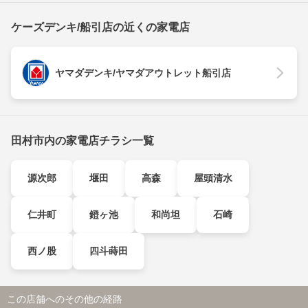
ケーズデンキ/船引店の近くの家電店
ヤマダデンキ/ヤマダアウトレット船引店
田村市内の家電店チラシ一覧
源次郎
堰田
高森
屋頭清水
仁井町
鐙ヶ池
和尚坦
石崎
西ノ股
四斗蒔田
この店舗へのその他の経路