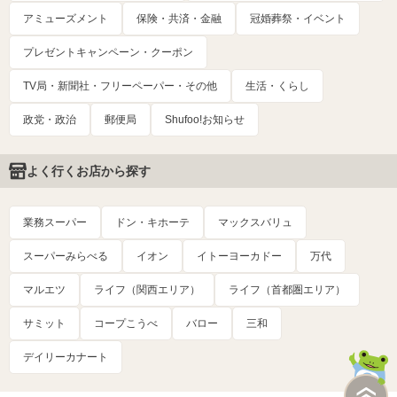
アミューズメント
保険・共済・金融
冠婚葬祭・イベント
プレゼントキャンペーン・クーポン
TV局・新聞社・フリーペーパー・その他
生活・くらし
政党・政治
郵便局
Shufoo!お知らせ
よく行くお店から探す
業務スーパー
ドン・キホーテ
マックスバリュ
スーパーみらべる
イオン
イトーヨーカドー
万代
マルエツ
ライフ（関西エリア）
ライフ（首都圏エリア）
サミット
コープこうべ
バロー
三和
デイリーカナート