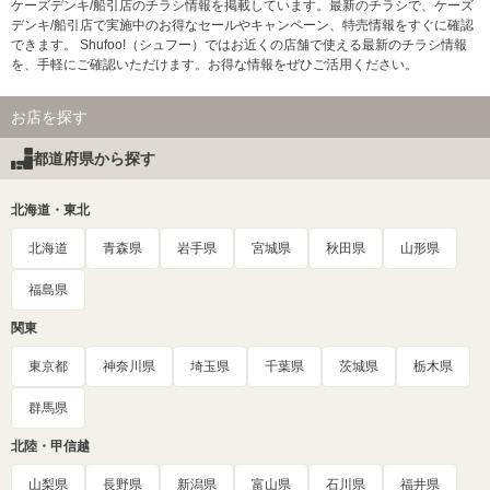
ケーズデンキ/船引店のチラシ情報を掲載しています。最新のチラシで、ケーズ
デンキ/船引店で実施中のお得なセールやキャンペーン、特売情報をすぐに確認
できます。 Shufoo!（シュフー）ではお近くの店舗で使える最新のチラシ情報
を、手軽にご確認いただけます。お得な情報をぜひご活用ください。
お店を探す
都道府県から探す
北海道・東北
北海道
青森県
岩手県
宮城県
秋田県
山形県
福島県
関東
東京都
神奈川県
埼玉県
千葉県
茨城県
栃木県
群馬県
北陸・甲信越
山梨県
長野県
新潟県
富山県
石川県
福井県