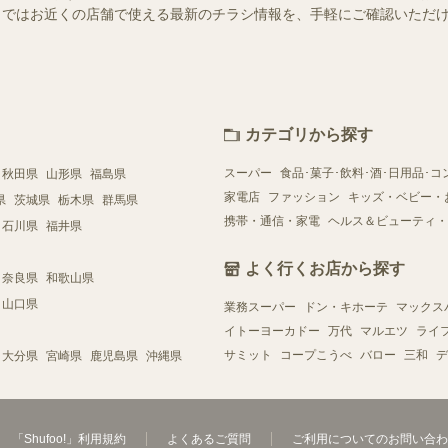
ュフー）ではお近くの店舗で使える最新のチラシ情報を、手軽にご確認いた
カテゴリから探す
スーパー
食品･菓子･飲料･酒･日用品･コ
秋田県
山形県
福島県
家電店
ファッション
キッズ・ベビー・
県
茨城県
栃木県
群馬県
携帯・通信・家電
ヘルス＆ビューティ・
石川県
福井県
よく行くお店から探す
奈良県
和歌山県
山口県
業務スーパー
ドン・キホーテ
マックス
イトーヨーカドー
万代
マルエツ
ライ
サミット
コープこうべ
バロー
三和
デ
大分県
宮崎県
鹿児島県
沖縄県
「Shufoo!」利用規約
よくあるご質問
ご利用についてのお問い合わ