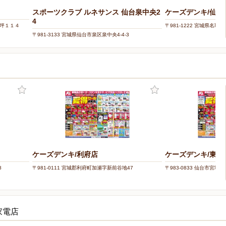
スポーツクラブ ルネサンス 仙台泉中央2
ケーズデンキ/仙台
4
中坪１１４
〒981-1222 宮城県名取
〒981-3133 宮城県仙台市泉区泉中央4-4-3
ケーズデンキ/利府店
ケーズデンキ/東仙
8
〒981-0111 宮城郡利府町加瀬字新前谷地47
〒983-0833 仙台市宮城野
家電店