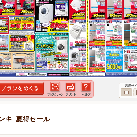
表示サ
ンキ_夏得セール