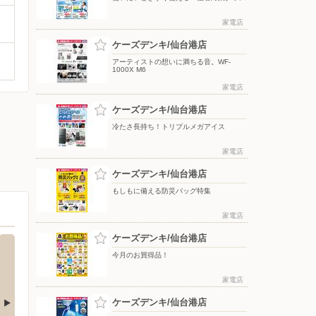
家電店
ケーズデンキ/仙台港店
アーティストの想いに満ちる音。WF-
1000X M6
家電店
ケーズデンキ/仙台港店
冷たさ長持ち！トリプルメガアイス
家電店
ケーズデンキ/仙台港店
もしもに備える防災バッグ特集
家電店
ケーズデンキ/仙台港店
今月のお買得品！
家電店
ケーズデンキ/仙台港店