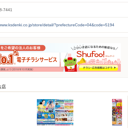
8-7441
/www.ksdenki.co.jp/store/detail/?prefectureCode=04&code=5194
お店