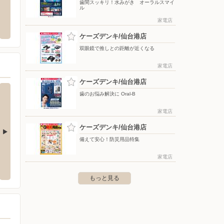
歯間スッキリ！水みがき オーラルスマイ
ル
南店
ケーズデンキ/仙台北店
ウエル
家電店
市上余田字千刈田466
〒981-3131 宮城県仙台市泉区大沢2-5-2
〒981-
ケーズデンキ/仙台港店
双眼鏡で推しとの距離が近くなる
家電店
ケーズデンキ/仙台港店
歯のお悩み解決に Oral-B
家電店
ケーズデンキ/仙台港店
備えて安心！防災用品特集
台店
ケーズデンキ/仙台南店
ケーズ
家電店
区東仙台4-14-5
〒981-1222 名取市上余田字千刈田466
〒981-3
もっと見る