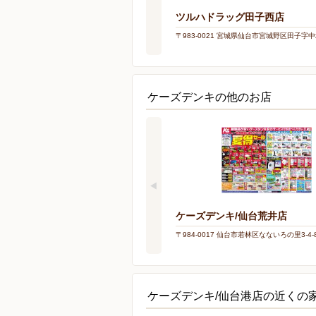
ツルハドラッグ田子西店
〒983-0021 宮城県仙台市宮城野区田子字
ケーズデンキの他のお店
ケーズデンキ/仙台荒井店
〒984-0017 仙台市若林区なないろの里3-4-
ケーズデンキ/仙台港店の近くの