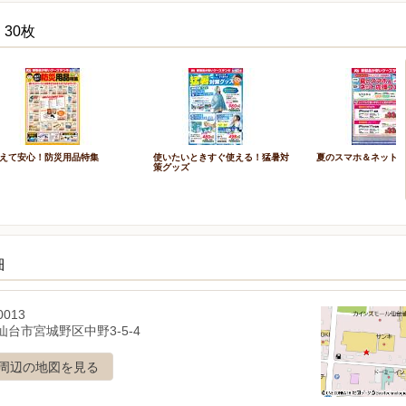
30枚
えて安心！防災用品特集
使いたいときすぐ使える！猛暑対
夏のスマホ＆ネット
策グッズ
細
0013
仙台市宮城野区中野3-5-4
周辺の地図を見る