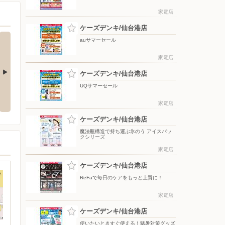
家電店
ケーズデンキ/仙台港店
auサマーセール
家電店
ケーズデンキ/仙台港店
UQサマーセール
応援フェア
夏のスマホ＆ネット応援フェア
ドコモフェア開催開催
家電店
ケーズデンキ/仙台港店
魔法瓶構造で持ち運ぶ氷のう アイスパッ
クシリーズ
家電店
ケーズデンキ/仙台港店
ReFaで毎日のケアをもっと上質に！
家電店
ケーズデンキ/仙台港店
使いたいときすぐ使える！猛暑対策グッズ