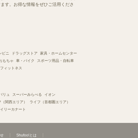
だけます。お得な情報をぜひご活用くださ
ンビニ
ドラッグストア
家具・ホームセンター
おもちゃ
車・バイク
スポーツ用品・自転車
フィットネス
バリュ
スーパーみらべる
イオン
フ（関西エリア）
ライフ（首都圏エリア）
イリーカナート
せ
Shufoo!とは