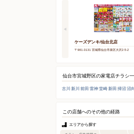
ケーズデンキ/仙台北店
〒981-3131 宮城県仙台市泉区大沢2-5-2
仙台市宮城野区の家電店チラシ
古川
新川
前田
雷神
堂崎
新田
掃沼
沼
この店舗へのその他の経路
エリアから探す