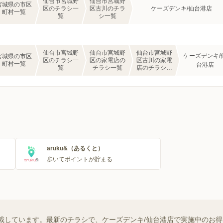
仙台市宮城野
仙台市宮城野
宮城県の市区
区のチラシ一
区古川のチラ
ケーズデンキ/仙台港店
町村一覧
覧
シ一覧
仙台市宮城野
仙台市宮城野
仙台市宮城野
ケーズデンキ/
宮城県の市区
区のチラシ一
区の家電店の
区古川の家電
町村一覧
台港店
覧
チラシ一覧
店のチラシ一
覧
aruku&（あるくと）
歩いてポイントが貯まる
載しています。最新のチラシで、ケーズデンキ/仙台港店で実施中のお