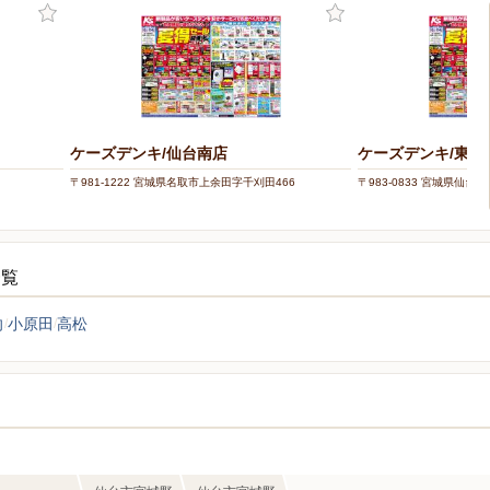
ケーズデンキ/仙台南店
ケーズデンキ/東仙
〒981-1222 宮城県名取市上余田字千刈田466
〒983-0833 宮城県仙台市
一覧
向
小原田
高松