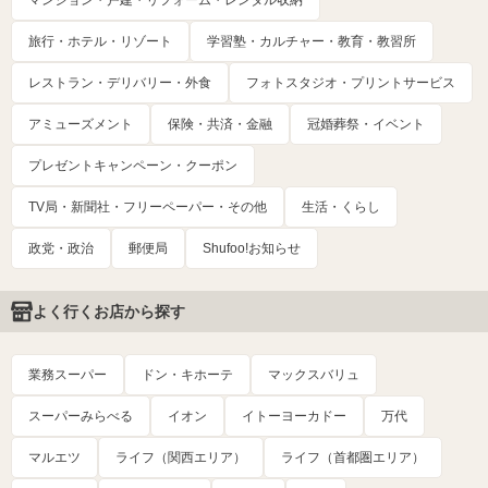
マンション・戸建・リフォーム・レンタル収納
旅行・ホテル・リゾート
学習塾・カルチャー・教育・教習所
レストラン・デリバリー・外食
フォトスタジオ・プリントサービス
アミューズメント
保険・共済・金融
冠婚葬祭・イベント
プレゼントキャンペーン・クーポン
TV局・新聞社・フリーペーパー・その他
生活・くらし
政党・政治
郵便局
Shufoo!お知らせ
よく行くお店から探す
業務スーパー
ドン・キホーテ
マックスバリュ
スーパーみらべる
イオン
イトーヨーカドー
万代
マルエツ
ライフ（関西エリア）
ライフ（首都圏エリア）