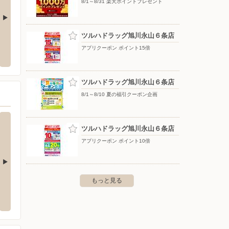
8/1～8/31 楽天ポイントプレゼント
ツルハドラッグ旭川永山６条店
ンプラザ旭川豊岡店
DCM/永山店
エディ
アプリクーポン ポイント15倍
岡4条4-1-16
〒079-8412 北海道旭川市永山2条6-1-33
〒078-
ツルハドラッグ旭川永山６条店
8/1～8/10 夏の福引クーポン企画
ツルハドラッグ旭川永山６条店
アプリクーポン ポイント10倍
もっと見る
イオン滝川店
イオン
2161-3
〒073-0024 滝川市東町2-25-3
〒096-0