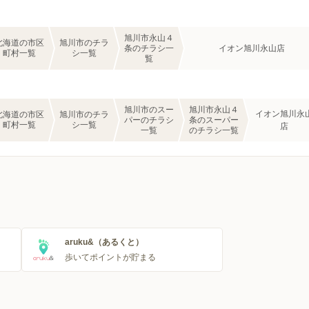
旭川市永山４
北海道の市区
旭川市のチラ
条のチラシ一
イオン旭川永山店
町村一覧
シ一覧
覧
旭川市のスー
旭川市永山４
イオン旭川永
北海道の市区
旭川市のチラ
パーのチラシ
条のスーパー
町村一覧
シ一覧
店
一覧
のチラシ一覧
aruku&（あるくと）
歩いてポイントが貯まる