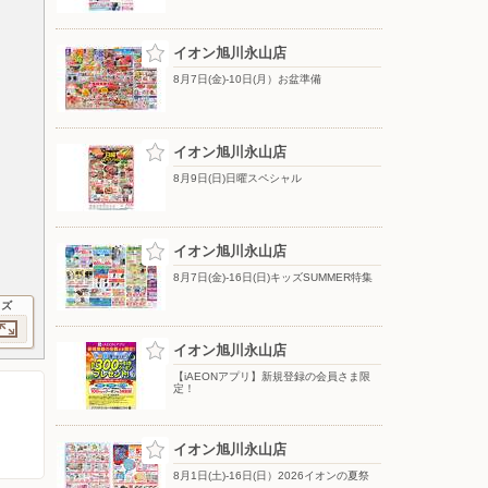
イオン旭川永山店
8月7日(金)-10日(月）お盆準備
イオン旭川永山店
8月9日(日)日曜スペシャル
イオン旭川永山店
8月7日(金)-16日(日)キッズSUMMER特集
イズ
イオン旭川永山店
【iAEONアプリ】新規登録の会員さま限
定！
イオン旭川永山店
8月1日(土)-16日(日）2026イオンの夏祭