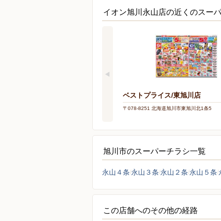
イオン旭川永山店の近くのスー
ベストプライス/東旭川店
〒078-8251 北海道旭川市東旭川北1条5
旭川市のスーパーチラシ一覧
永山４条
永山３条
永山２条
永山５条
この店舗へのその他の経路