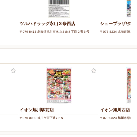
ツルハドラッグ永山３条西店
シュープラザ/タウ
〒079-8413 北海道旭川市永山３条８丁目２番６号
〒078-8234 北海道旭川市豊
イオン旭川駅前店
イオン旭川西店
〒070-0030 旭川市宮下通7-2-5
〒070-0823 旭川市緑町23-