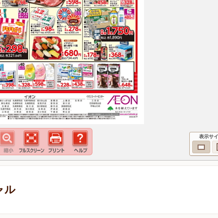
表示サ
ャル