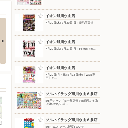
イオン旭川永山店
7月30日(木)-8月30日(日）最強王図鑑
イオン旭川永山店
7月29日(水)-8月17日(月）Formal Fai…
オンのなつや
8月6日(木)-31日(月）2027年モデ
8月1日(土)-16日(日）2026イオン
ル ランドセル
の夏祭
イオン旭川永山店
7月20日(月・祝)-8月15日(土)【WEB専
用】ア…
ツルハドラッグ旭川永山６条店
8/5号チラシ「※一部店舗では商品のお取
り扱いのない場…
ツルハドラッグ旭川永山６条店
8/8～8/14 アース製薬5％OFF