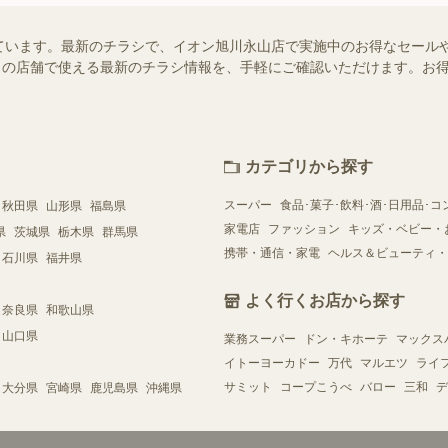
ています。最新のチラシで、イオン旭川永山店で実施中のお得なセール
はお近くの店舗で使える最新のチラシ情報を、手軽にご確認いただけます。
カテゴリから探す
スーパー
食品･菓子･飲料･酒･日用品･コ
秋田県
山形県
福島県
家電店
ファッション
キッズ・ベビー・
県
茨城県
栃木県
群馬県
携帯・通信・家電
ヘルス＆ビューティ・
石川県
福井県
よく行くお店から探す
奈良県
和歌山県
山口県
業務スーパー
ドン・キホーテ
マックス
イトーヨーカドー
万代
マルエツ
ライ
サミット
コープこうべ
バロー
三和
デ
大分県
宮崎県
鹿児島県
沖縄県