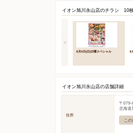
イオン旭川永山店のチラシ 10
8月9日(日)日曜スペシャル
8
イオン旭川永山店の店舗詳細
〒079-
北海道旭
住所
この