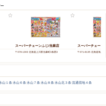
パー
スーパーチェーンふじ/当麻店
スーパーチェーンふ
〒078-1303 北海道上川郡当麻町3条西3
〒071-8135 北海道旭川市末
永山１条
永山６条
永山７条
永山８条
永山北３条
流通団地４条