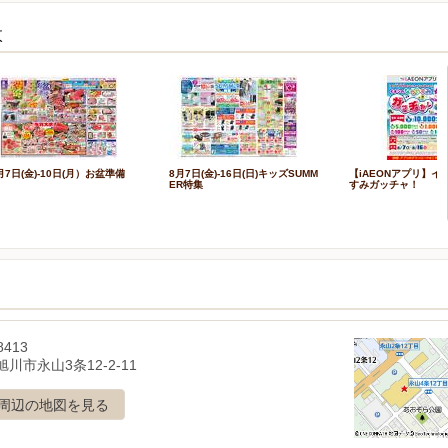
枚
月7日(金)-10日(月）お盆準備
8月7日(金)-16日(日)キッズSUMM
【iAEONアプリ】イ
ER特集
すみガッチャ！
8413
川市永山3条12-2-11
周辺の地図を見る