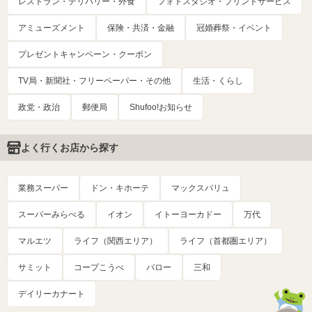
レストラン・デリバリー・外食
フォトスタジオ・プリントサービス
アミューズメント
保険・共済・金融
冠婚葬祭・イベント
プレゼントキャンペーン・クーポン
TV局・新聞社・フリーペーパー・その他
生活・くらし
政党・政治
郵便局
Shufoo!お知らせ
よく行くお店から探す
業務スーパー
ドン・キホーテ
マックスバリュ
スーパーみらべる
イオン
イトーヨーカドー
万代
マルエツ
ライフ（関西エリア）
ライフ（首都圏エリア）
サミット
コープこうべ
バロー
三和
デイリーカナート