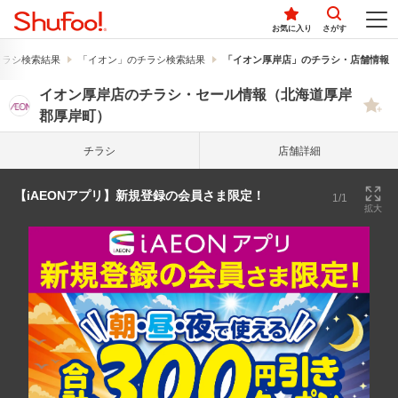
お気に入り
さがす
チラシ検索結果
「イオン」のチラシ検索結果
「イオン厚岸店」のチラシ・店舗情報
イオン厚岸店のチラシ・セール情報（北海道厚岸
郡厚岸町）
チラシ
店舗詳細
【iAEONアプリ】新規登録の会員さま限定！
1/1
拡大