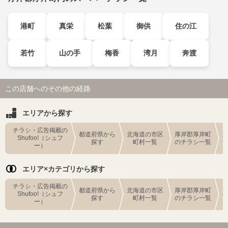
港町
真栄
松葉
御供
住の江
若竹
山の手
梅香
湾月
奔渡
この店舗へのその他の経路
エリアから探す
チラシ・広告掲載の
都道府県から
北海道の市区
厚岸郡厚岸町
Shufoo!（シュフ
探す
町村一覧
のチラシ一覧
ー）
エリア×カテゴリから探す
チラシ・広告掲載の
都道府県から
北海道の市区
厚岸郡厚岸町
Shufoo!（シュフ
探す
町村一覧
のチラシ一覧
ー）