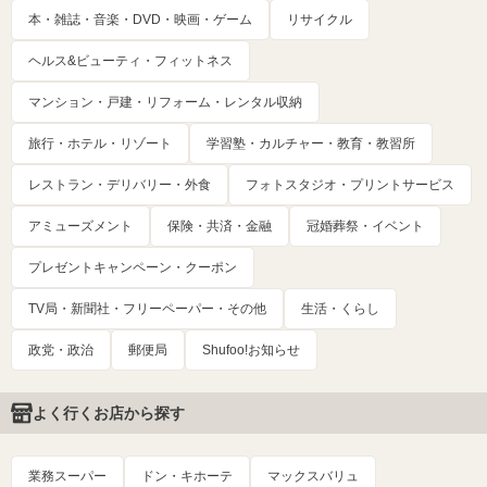
本・雑誌・音楽・DVD・映画・ゲーム
リサイクル
ヘルス&ビューティ・フィットネス
マンション・戸建・リフォーム・レンタル収納
旅行・ホテル・リゾート
学習塾・カルチャー・教育・教習所
レストラン・デリバリー・外食
フォトスタジオ・プリントサービス
アミューズメント
保険・共済・金融
冠婚葬祭・イベント
プレゼントキャンペーン・クーポン
TV局・新聞社・フリーペーパー・その他
生活・くらし
政党・政治
郵便局
Shufoo!お知らせ
よく行くお店から探す
業務スーパー
ドン・キホーテ
マックスバリュ