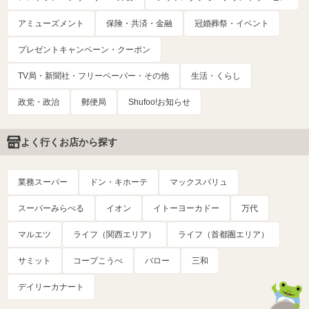
アミューズメント
保険・共済・金融
冠婚葬祭・イベント
プレゼントキャンペーン・クーポン
TV局・新聞社・フリーペーパー・その他
生活・くらし
政党・政治
郵便局
Shufoo!お知らせ
よく行くお店から探す
業務スーパー
ドン・キホーテ
マックスバリュ
スーパーみらべる
イオン
イトーヨーカドー
万代
マルエツ
ライフ（関西エリア）
ライフ（首都圏エリア）
サミット
コープこうべ
バロー
三和
デイリーカナート