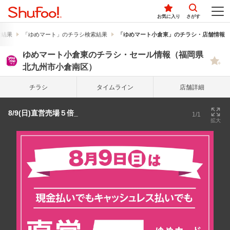
お気に入り
さがす
索結果
「ゆめマート」のチラシ検索結果
「ゆめマート小倉東」のチラシ・店舗情報
ゆめマート小倉東のチラシ・セール情報（福岡県
北九州市小倉南区）
チラシ
タイム
ライン
店舗詳細
8/9(日)直営売場５倍_
1/1
拡大