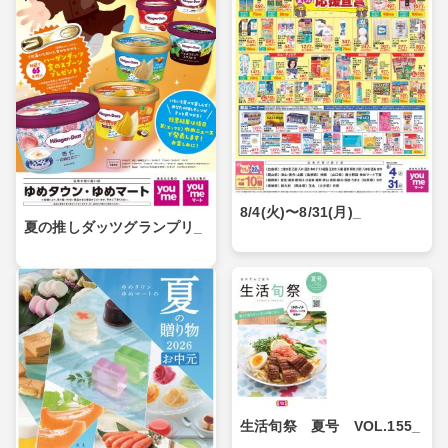
8/4(火)〜8/31(月)_
夏の推しダッツグランプリ_
生活旬祭 夏号 VOL.155_