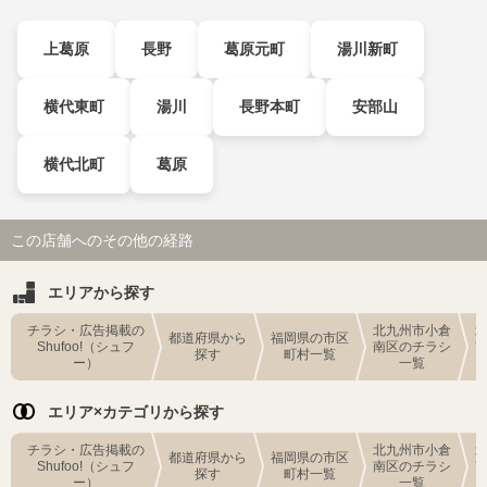
上葛原
長野
葛原元町
湯川新町
横代東町
湯川
長野本町
安部山
横代北町
葛原
この店舗へのその他の経路
エリアから探す
チラシ・広告掲載の
北九州市小倉
都道府県から
福岡県の市区
Shufoo!（シュフ
南区のチラシ
探す
町村一覧
ー）
一覧
エリア×カテゴリから探す
チラシ・広告掲載の
北九州市小倉
都道府県から
福岡県の市区
Shufoo!（シュフ
南区のチラシ
探す
町村一覧
ー）
一覧