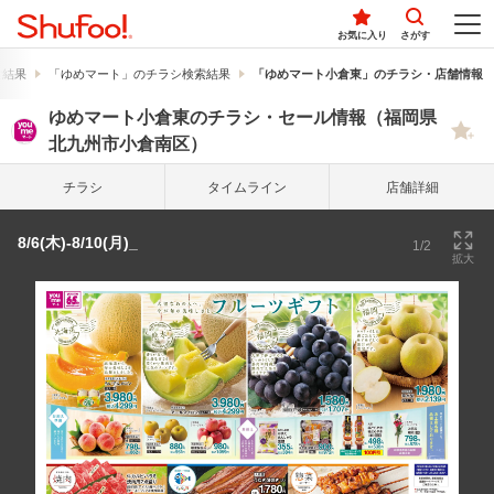
お気に入り
さがす
索結果
「ゆめマート」のチラシ検索結果
「ゆめマート小倉東」のチラシ・店舗情報
ゆめマート小倉東のチラシ・セール情報（福岡県
北九州市小倉南区）
チラシ
タイム
ライン
店舗詳細
8/6(木)-8/10(月)_
1/2
拡大