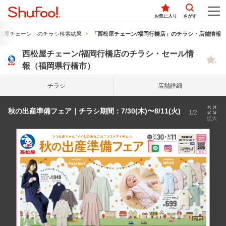
お気に入り
さがす
松屋チェーン」のチラシ検索結果
「西松屋チェーン/福岡行橋店」のチラシ・店舗情報
西松屋チェーン/福岡行橋店のチラシ・セール情
報（福岡県行橋市）
チラシ
店舗詳細
秋の出産準備フェア｜チラシ期間：7/30(木)〜8/11(火)
1/2
拡大