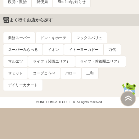
政党・政治
郵便局
Shufoo!お知らせ
よく行くお店から探す
業務スーパー
ドン・キホーテ
マックスバリュ
スーパーみらべる
イオン
イトーヨーカドー
万代
マルエツ
ライフ（関西エリア）
ライフ（首都圏エリア）
サミット
コープこうべ
バロー
三和
デイリーカナート
©ONE COMPATH CO., LTD. All rights reserved.