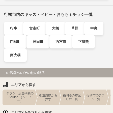
行橋市内のキッズ・ベビー・おもちゃチラシ一覧
行事
宮市町
大橋
草野
中央
門樋町
神田町
西宮市
下津熊
南大橋
この店舗へのその他の経路
エリアから探す
チラシ・広告掲載の
都道府県から
福岡県の市区
行橋市のチラ
Shufoo!（シュフ
探す
町村一覧
シ一覧
ー）
エリア×カテゴリから探す