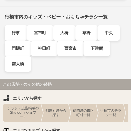
行橋市内のキッズ・ベビー・おもちゃチラシ一覧
行事
宮市町
大橋
草野
中央
門樋町
神田町
西宮市
下津熊
南大橋
この店舗へのその他の経路
エリアから探す
チラシ・広告掲載の
都道府県から
福岡県の市区
行橋市のチラ
Shufoo!（シュフ
探す
町村一覧
シ一覧
ー）
エリア×カテゴリから探す