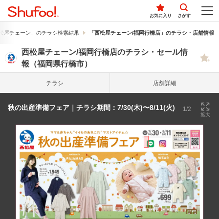
お気に入り
さがす
松屋チェーン」のチラシ検索結果
「西松屋チェーン/福岡行橋店」のチラシ・店舗情報
西松屋チェーン/福岡行橋店のチラシ・セール情
報（福岡県行橋市）
チラシ
店舗詳細
秋の出産準備フェア｜チラシ期間：7/30(木)〜8/11(火)
1/2
拡大