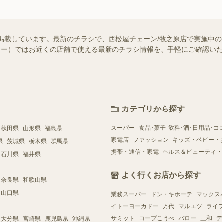
掲載しています。最新のチラシで、西松屋チェーン/牧之原店で実施中
（シュフー）ではお近くの店舗で使える最新のチラシ情報を、手軽にご確認
カテゴリから探す
スーパー
食品･菓子･飲料･酒･日用品･コ
秋田県
山形県
福島県
家電店
ファッション
キッズ・ベビー・
県
茨城県
栃木県
群馬県
携帯・通信・家電
ヘルス＆ビューティ・
石川県
福井県
よく行くお店から探す
奈良県
和歌山県
山口県
業務スーパー
ドン・キホーテ
マックス
イトーヨーカドー
万代
マルエツ
ライ
サミット
コープこうべ
バロー
三和
デ
大分県
宮崎県
鹿児島県
沖縄県