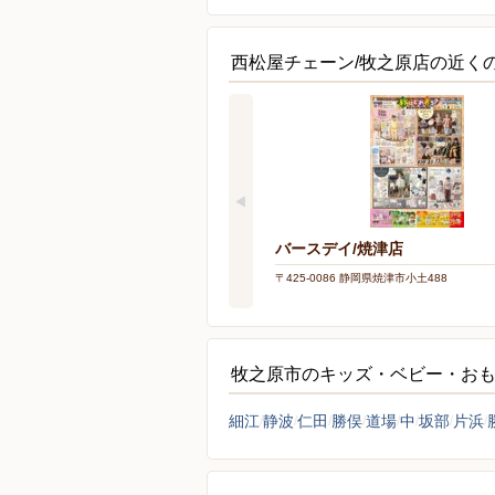
西松屋チェーン/牧之原店の近く
バースデイ/焼津店
〒425-0086 静岡県焼津市小土488
牧之原市のキッズ・ベビー・お
細江
静波
仁田
勝俣
道場
中
坂部
片浜