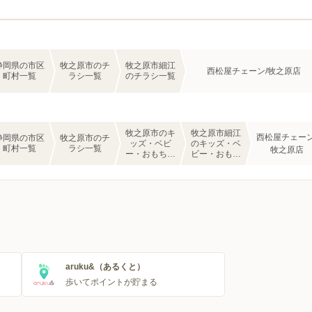
静岡県の市区
牧之原市のチ
牧之原市細江
西松屋チェーン/牧之原店
町村一覧
ラシ一覧
のチラシ一覧
牧之原市のキ
牧之原市細江
西松屋チェーン
静岡県の市区
牧之原市のチ
ッズ・ベビ
のキッズ・ベ
町村一覧
ラシ一覧
牧之原店
ー・おもちゃ
ビー・おもち
のチラシ一覧
ゃのチラシ一
覧
aruku&（あるくと）
歩いてポイントが貯まる