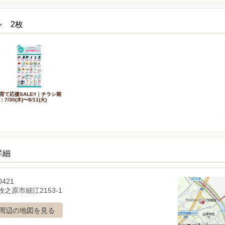
シ 2枚
育て応援SALE!!｜チラシ期
：7/30(木)〜8/11(火)
詳細
0421
之原市細江2153-1
周辺の地図を見る