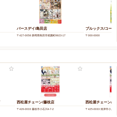
バースデイ/島田店
ブルックス/コー
〒427-0058 静岡県島田市祇園町8923-17
〒000-0000
店
西松屋チェーン/藤枝店
西松屋チェーン/焼
〒426-0033 藤枝市小石川4-7-2
〒425-0033 焼津市小川字