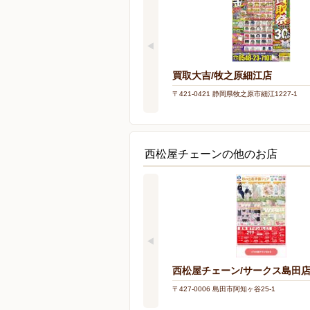
買取大吉/牧之原細江店
〒421-0421 静岡県牧之原市細江1227-1
西松屋チェーンの他のお店
西松屋チェーン/サークス島田
〒427-0006 島田市阿知ヶ谷25-1