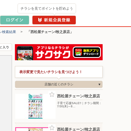
チラシを見てポイントを貯めよう
シ検索結果
>
「西松屋チェーン/牧之原店」
表示変更で見たいチラシを見つけよう！
店舗の近くのチラシ
西松屋チェーン/牧之原店
子育て応援SALE!!｜チラシ期間：
7/30(木)～8…
西松屋チェーン/牧之原店