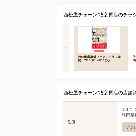
西松屋チェーン/牧之原店のチラ
秋の出産準備フェア｜チラシ期
子
間：7/30(木)〜8/11(火)
間
西松屋チェーン/牧之原店の店舗
〒421-
静岡県牧
住所
この