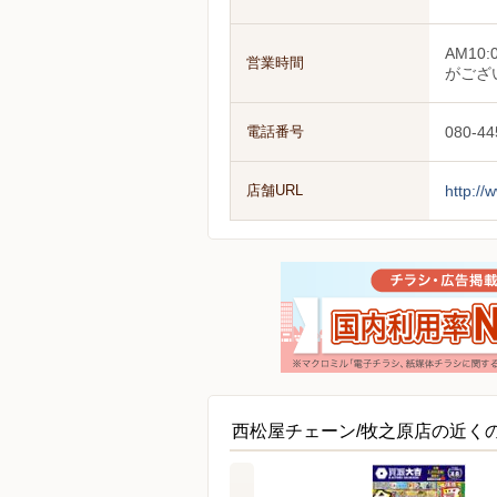
AM1
営業時間
がござ
電話番号
080-44
店舗URL
http:/
西松屋チェーン/牧之原店の近く