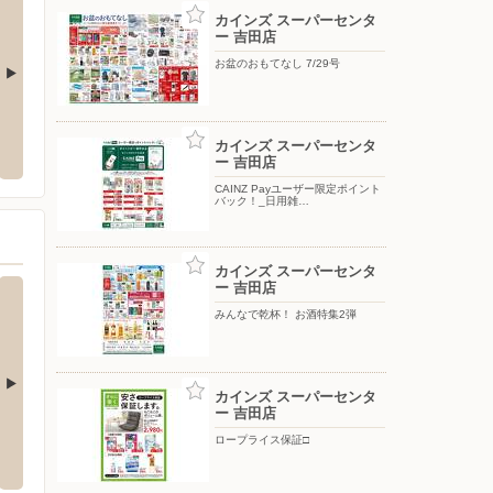
カインズ スーパーセンタ
ー 吉田店
お盆のおもてなし 7/29号
ヒー通販（静岡エリア）
エディオン/新菊川店
ウエル
カインズ スーパーセンタ
〒439-0006 静岡県菊川市堀之内507-1
〒421-
ー 吉田店
CAINZ Payユーザー限定ポイント
バック！_日用雑…
カインズ スーパーセンタ
ー 吉田店
みんなで乾杯！ お酒特集2弾
カインズ スーパーセンタ
ー 吉田店
津小川店
西松屋チェーン/菊川店
西松屋
ロープライス保証□
中川原道下3128-1
〒439-0019 菊川市半済1078-1
〒437-1