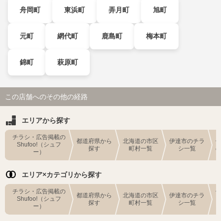
舟岡町
東浜町
弄月町
旭町
元町
網代町
鹿島町
梅本町
錦町
萩原町
この店舗へのその他の経路
エリアから探す
チラシ・広告掲載の
都道府県から
北海道の市区
伊達市のチラ
Shufoo!（シュフ
探す
町村一覧
シ一覧
ー）
エリア×カテゴリから探す
チラシ・広告掲載の
都道府県から
北海道の市区
伊達市のチラ
Shufoo!（シュフ
探す
町村一覧
シ一覧
ー）