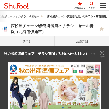
お気に入り
さがす
松屋チェーン」のチラシ検索結果
「西松屋チェーン/伊達舟岡店」のチラシ・店舗情報
西松屋チェーン/伊達舟岡店のチラシ・セール情
報（北海道伊達市）
チラシ
店舗詳細
秋の出産準備フェア｜チラシ期間：7/30(木)〜8/11(火)
1/2
拡大