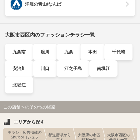
洋服の青山/なんば
大阪市西区内のファッションチラシ一覧
九条南
境川
九条
本田
千代崎
安治川
川口
江之子島
南堀江
北堀江
この店舗へのその他の経路
エリアから探す
チラシ・広告掲載の
都道府県から
大阪府の市区
大阪市西区の
Shufoo!（シュフ
探す
町村一覧
チラシ一覧