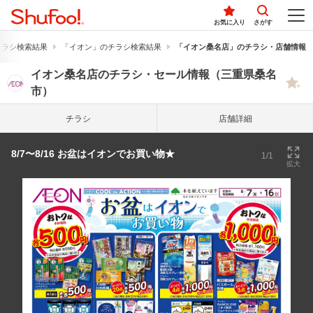
お気に入り
さがす
チラシ検索結果
「イオン」のチラシ検索結果
「イオン桑名店」のチラシ・店舗情報
イオン桑名店のチラシ・セール情報（三重県桑名
市）
チラシ
店舗詳細
8/7〜8/16 お盆はイオンでお買い物★
1/1
拡大