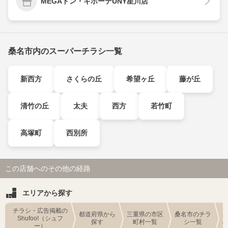
MEGAドン・キホーテUNY星川店
桑名市内のスーパーチラシ一覧
新西方
さくらの丘
希望ヶ丘
藤が丘
清竹の丘
太夫
西方
若竹町
高塚町
西別所
この店舗へのその他の経路
エリアから探す
チラシ・広告掲載の
都道府県から
三重県の市区
桑名市のチラ
Shufoo!（シュフ
探す
町村一覧
シ一覧
ー）