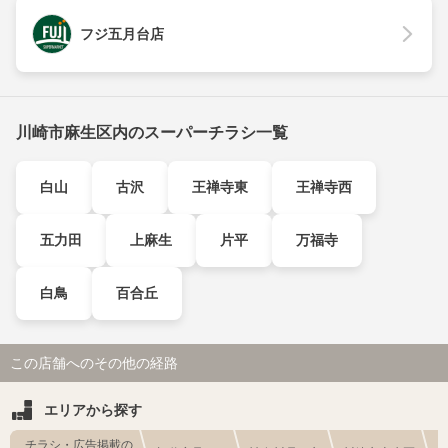
フジ五月台店
川崎市麻生区内のスーパーチラシ一覧
白山
古沢
王禅寺東
王禅寺西
五力田
上麻生
片平
万福寺
白鳥
百合丘
この店舗へのその他の経路
エリアから探す
チラシ・広告掲載の