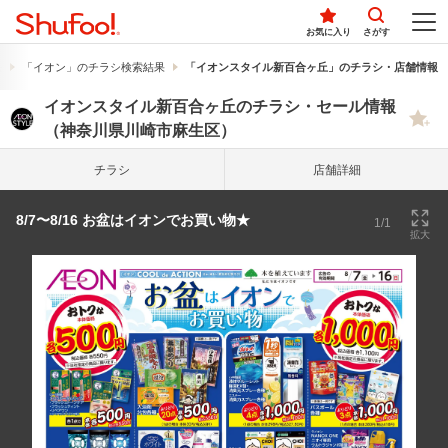
お気に入り
さがす
果
「イオン」のチラシ検索結果
「イオンスタイル新百合ヶ丘」のチラシ・店舗情報
イオンスタイル新百合ヶ丘のチラシ・セール情報
（神奈川県川崎市麻生区）
チラシ
店舗詳細
8/7〜8/16 お盆はイオンでお買い物★
1/1
拡大