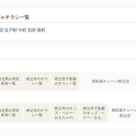
ちゃチラシ一覧
宮
近戸町
中町
別所
東町
埼玉県の市区
秩父市のチラ
秩父市下影森
西松屋チェーン/秩父店
町村一覧
シ一覧
のチラシ一覧
秩父市のキッ
秩父市下影森
西松屋チェーン
埼玉県の市区
秩父市のチラ
ズ・ベビー・
のキッズ・ベ
町村一覧
シ一覧
秩父店
おもちゃのチ
ビー・おもち
ラシ一覧
ゃのチラシ一
覧