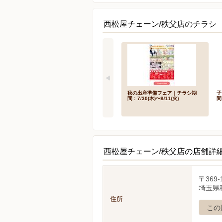
西松屋チェーン/秩父店のチラシ
秋の出産準備フェア｜チラシ期
子
間：7/30(木)〜8/11(火)
間
西松屋チェーン/秩父店の店舗詳
〒369-
埼玉県秩
住所
この