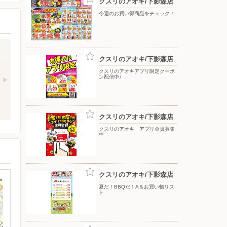
クスリのアオキ/下影森店
今週のお買い得商品をチェック！
クスリのアオキ/下影森店
クスリのアオキアプリ限定クーポ
ン配信中♪
クスリのアオキ/下影森店
クスリのアオキ アプリ会員募集
中
クスリのアオキ/下影森店
夏だ！BBQだ！A＆お買い物リス
ト