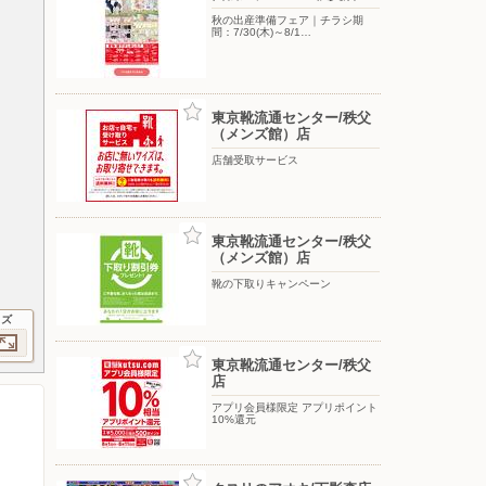
秋の出産準備フェア｜チラシ期
間：7/30(木)～8/1…
東京靴流通センター/秩父
（メンズ館）店
店舗受取サービス
東京靴流通センター/秩父
（メンズ館）店
靴の下取りキャンペーン
イズ
東京靴流通センター/秩父
店
アプリ会員様限定 アプリポイント
10%還元