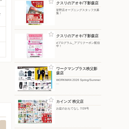
クスリのアオキ/下影森店
皆野店オープニングスタッフ大募
合
集！
クスリのアオキ/下影森店
dプログラム_アプリクーポン配信
中！
ワークマンプラス秩父影
森店
WORKMAN 2026 Spring/Summer
…
カインズ 秩父店
お盆のおもてなし 7/29号