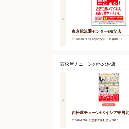
東京靴流通センター/秩父店
〒369-1871 埼玉県秩父市下影森886-1
西松屋チェーンの他のお店
西松屋チェーン/ベイシア寄居
〒369-1202 大里郡寄居町桜沢2916