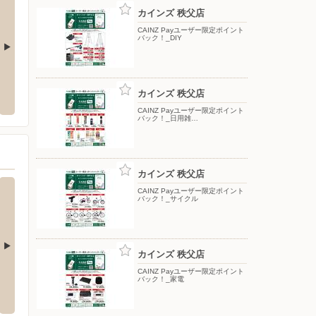
カインズ 秩父店
CAINZ Payユーザー限定ポイント
バック！_DIY
鹿野店
ベイシア/寄居北店
ウエル
カインズ 秩父店
郡小鹿野町大字小鹿野1979
〒369-1202 埼玉県大里郡寄居町大字桜沢2916
〒369-
CAINZ Payユーザー限定ポイント
バック！_日用雑…
カインズ 秩父店
CAINZ Payユーザー限定ポイント
バック！_サイクル
カインズ 秩父店
CAINZ Payユーザー限定ポイント
ヶ島店
西松屋チェーン/ベイシアひだかモール店
西松屋
バック！_家電
ングセ
-11-4
〒350-1211 日高市森戸新田藤久保88-5
〒357-