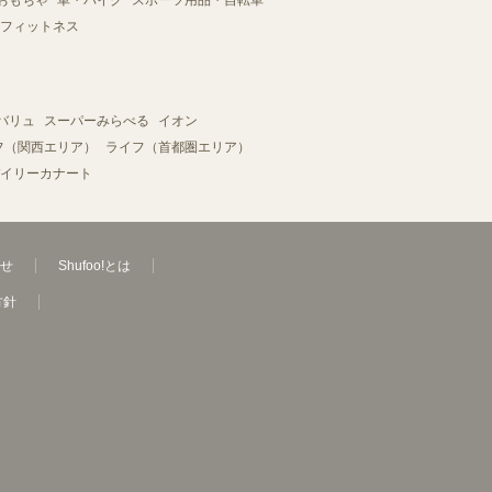
おもちゃ
車・バイク
スポーツ用品・自転車
フィットネス
バリュ
スーパーみらべる
イオン
フ（関西エリア）
ライフ（首都圏エリア）
イリーカナート
せ
Shufoo!とは
方針