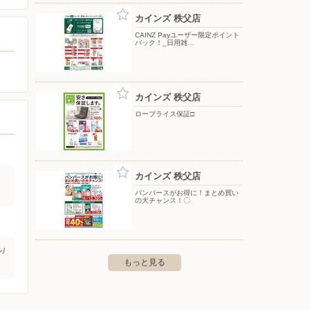
カインズ 秩父店
CAINZ Payユーザー限定ポイント
バック！_日用雑…
カインズ 秩父店
ロープライス保証□
カインズ 秩父店
パンパースがお得に！まとめ買い
の大チャンス！〇
/
もっと見る