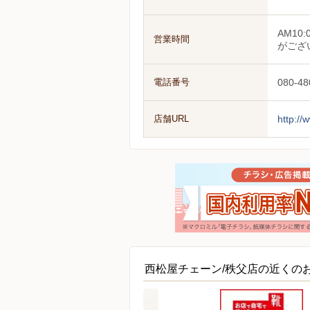
AM1
営業時間
がござ
電話番号
080-48
店舗URL
http:/
西松屋チェーン/秩父店の近くの