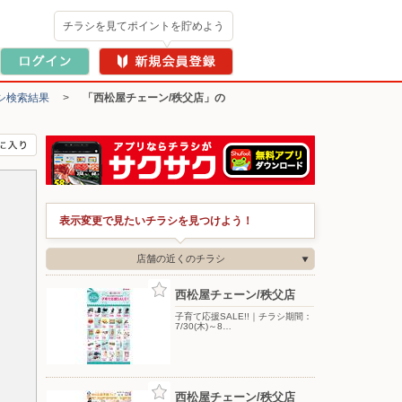
チラシを見てポイントを貯めよう
シ検索結果
>
「西松屋チェーン/秩父店」の
表示変更で見たいチラシを見つけよう！
店舗の近くのチラシ
西松屋チェーン/秩父店
子育て応援SALE!!｜チラシ期間：
7/30(木)～8…
西松屋チェーン/秩父店