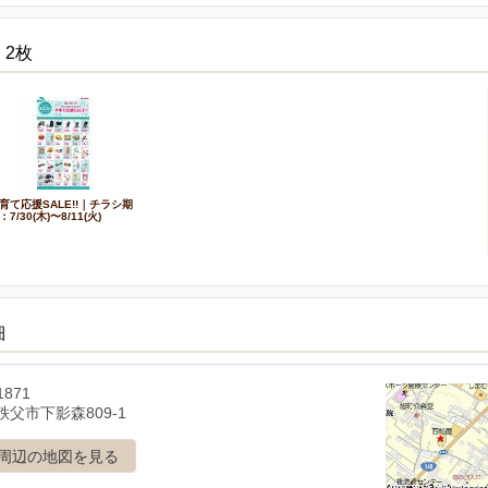
 2枚
育て応援SALE!!｜チラシ期
：7/30(木)〜8/11(火)
細
1871
父市下影森809-1
周辺の地図を見る