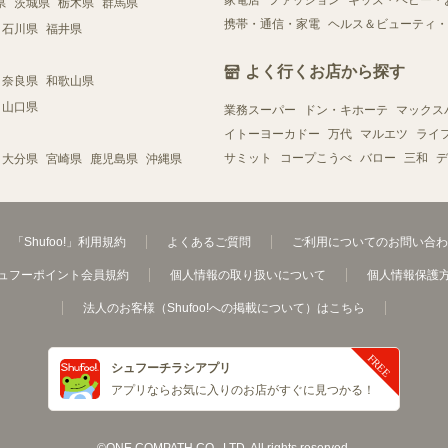
家電店
ファッション
キッズ・ベビー・
県
茨城県
栃木県
群馬県
携帯・通信・家電
ヘルス＆ビューティ・
石川県
福井県
よく行くお店から探す
奈良県
和歌山県
山口県
業務スーパー
ドン・キホーテ
マックス
イトーヨーカドー
万代
マルエツ
ライ
サミット
コープこうべ
バロー
三和
デ
大分県
宮崎県
鹿児島県
沖縄県
「Shufoo!」利用規約
よくあるご質問
ご利用についてのお問い合わ
ュフーポイント会員規約
個人情報の取り扱いについて
個人情報保護
法人のお客様（Shufoo!への掲載について）はこちら
シュフーチラシアプリ
アプリならお気に入りのお店がすぐに見つかる！