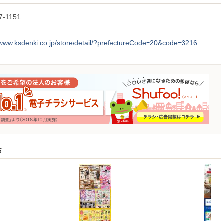
7-1151
/www.ksdenki.co.jp/store/detail/?prefectureCode=20&code=3216
店