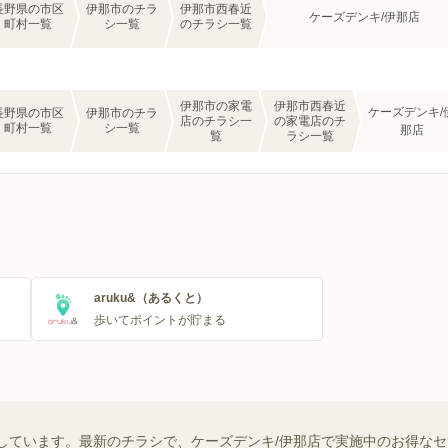
長野県の市区
伊那市のチラ
伊那市西春近
ケーズデンキ/伊那店
町村一覧
シ一覧
のチラシ一覧
伊那市の家電
伊那市西春近
ケーズデンキ/
長野県の市区
伊那市のチラ
店のチラシ一
の家電店のチ
町村一覧
シ一覧
那店
覧
ラシ一覧
aruku&（あるくと）
歩いてポイントが貯まる
しています。最新のチラシで、ケーズデンキ/伊那店で実施中のお得な