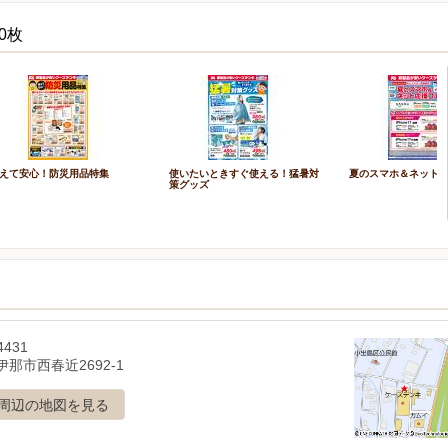
0枚
えて安心！防災用品特集
使いたいときすぐ使える！猛暑対
夏のスマホ＆ネット
策グッズ
4431
那市西春近2692-1
周辺の地図を見る