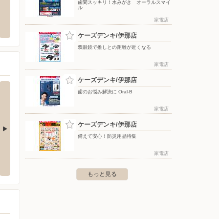
歯間スッキリ！水みがき オーラルスマイ
ル
カインズ 駒ヶ根店
Shu
家電店
上新田2386
〒399-4117 長野県駒ヶ根市赤穂922
〒000-00
ケーズデンキ/伊那店
双眼鏡で推しとの距離が近くなる
家電店
ケーズデンキ/伊那店
歯のお悩み解決に Oral-B
家電店
ケーズデンキ/伊那店
備えて安心！防災用品特集
本店
ケーズデンキ/南アルプス店
ケーズ
家電店
目4-14
〒400-0221 南アルプス市在家塚570
〒399-
もっと見る