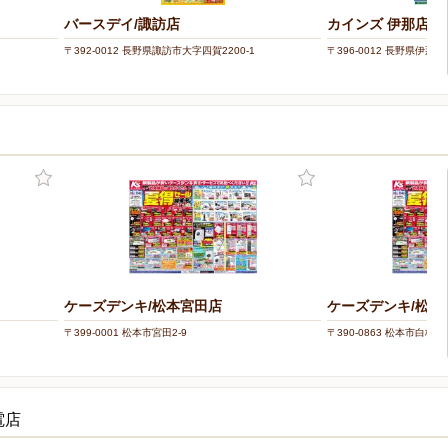
バースデイ/諏訪店
カインズ 伊那店
〒392-0012 長野県諏訪市大字四賀2200-1
〒396-0012 長野県伊那市
ケーズデンキ/松本宮田店
ケーズデンキ/松本
〒399-0001 松本市宮田2-9
〒390-0863 松本市白板2丁
電店