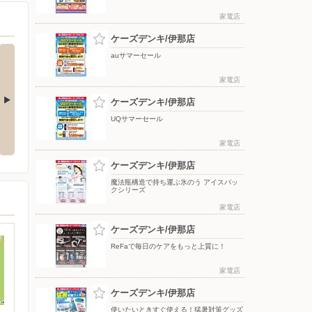
家電店
ケーズデンキ/伊那店
auサマーセール
家電店
ケーズデンキ/伊那店
UQサマーセール
応援フェア
夏のスマホ＆ネット応援フェア
ドコモフェア開催開催
家電店
ケーズデンキ/伊那店
魔法瓶構造で持ち運ぶ氷のう アイスパッ
クシリーズ
家電店
ケーズデンキ/伊那店
ReFaで毎日のケアをもっと上質に！
家電店
ケーズデンキ/伊那店
使いたいときすぐ使える！猛暑対策グッズ