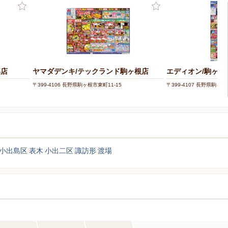
那店
ヤマダデンキ/テックランド駒ヶ根店
エディオン/駒ヶ根
〒399-4106 長野県駒ヶ根市東町11-15
〒399-4107 長野県駒ヶ根
小出島区
表木
小出二区
諏訪形
渡場