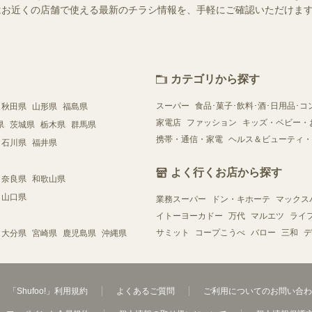
ー）ではお近くの店舗で使える最新のチラシ情報を、手軽にご確認いただけ
カテゴリから探す
スーパー
食品･菓子･飲料･酒･日用品･コ
秋田県
山形県
福島県
家電店
ファッション
キッズ・ベビー・
県
茨城県
栃木県
群馬県
携帯・通信・家電
ヘルス＆ビューティ・
石川県
福井県
よく行くお店から探す
奈良県
和歌山県
山口県
業務スーパー
ドン・キホーテ
マックス
イトーヨーカドー
万代
マルエツ
ライ
サミット
コープこうべ
バロー
三和
デ
大分県
宮崎県
鹿児島県
沖縄県
「Shufoo!」利用規約
よくあるご質問
ご利用についてのお問い合わ