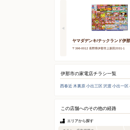
ヤマダデンキ/テックランド伊
〒396-0012 長野県伊那市上新田2031-1
伊那市の家電店チラシ一覧
西春近
木裏原
小出三区
沢渡
小出一区
この店舗へのその他の経路
エリアから探す