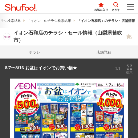
お気に入り
さがす
チラシ検索結果
「イオン」のチラシ検索結果
「イオン石和店」のチラシ・店舗情報
イオン石和店のチラシ・セール情報（山梨県笛吹
市）
チラシ
店舗詳細
8/7〜8/16 お盆はイオンでお買い物★
1/1
拡大