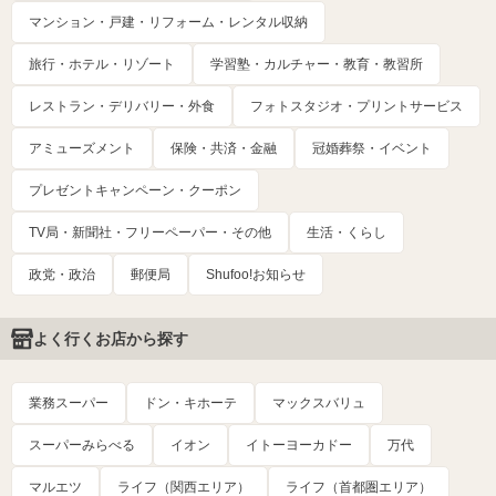
マンション・戸建・リフォーム・レンタル収納
旅行・ホテル・リゾート
学習塾・カルチャー・教育・教習所
レストラン・デリバリー・外食
フォトスタジオ・プリントサービス
アミューズメント
保険・共済・金融
冠婚葬祭・イベント
プレゼントキャンペーン・クーポン
TV局・新聞社・フリーペーパー・その他
生活・くらし
政党・政治
郵便局
Shufoo!お知らせ
よく行くお店から探す
業務スーパー
ドン・キホーテ
マックスバリュ
スーパーみらべる
イオン
イトーヨーカドー
万代
マルエツ
ライフ（関西エリア）
ライフ（首都圏エリア）