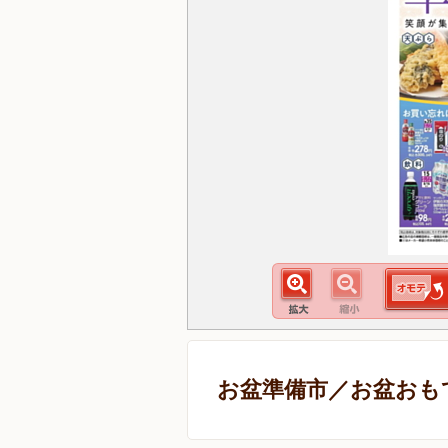
お盆準備市／お盆おも