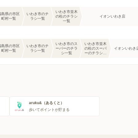
いわき市並木
福島県の市区
いわき市のチ
の杜のチラシ
イオンいわき店
町村一覧
ラシ一覧
一覧
いわき市のス
いわき市並木
福島県の市区
いわき市のチ
ーパーのチラ
の杜のスーパ
イオンいわき
町村一覧
ラシ一覧
シ一覧
ーのチラシ一
覧
aruku&（あるくと）
歩いてポイントが貯まる