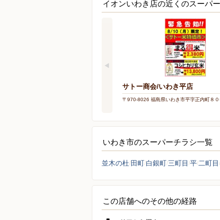
イオンいわき店の近くのスーパ
サトー商会/いわき平店
〒970-8026 福島県いわき市平字正内町８
いわき市のスーパーチラシ一覧
並木の杜
田町
白銀町
三町目
平
二町目
この店舗へのその他の経路