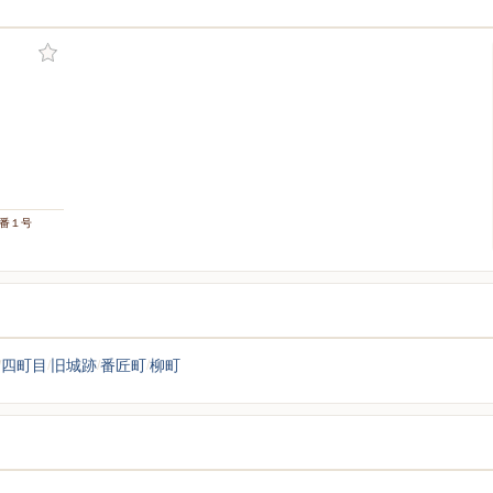
ー
０番１号
四町目
旧城跡
番匠町
柳町