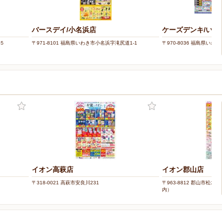
バースデイ/小名浜店
ケーズデンキ/いわ
番５
〒971-8101 福島県いわき市小名浜字滝尻道1-1
〒970-8036 福島県いわき
イオン高萩店
イオン郡山店
〒318-0021 高萩市安良川231
〒963-8812 郡山市松木
内）