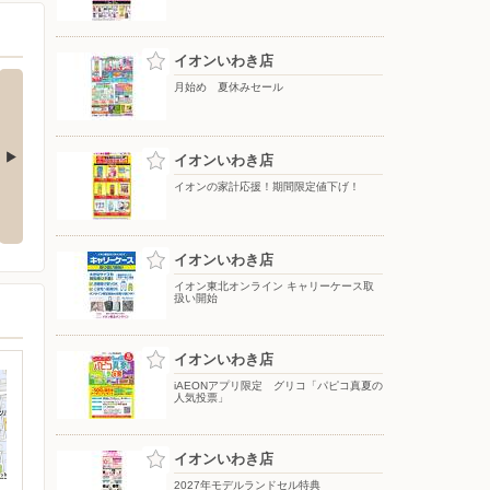
イオンいわき店
月始め 夏休みセール
イオンいわき店
イオンの家計応援！期間限定値下げ！
27
月間WAONボーナスポイント
トップバリュ「生活応援」
イオンいわき店
イオン東北オンライン キャリーケース取
扱い開始
イオンいわき店
iAEONアプリ限定 グリコ「パピコ真夏の
人気投票」
イオンいわき店
2027年モデルランドセル特典