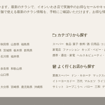
います。最新のチラシで、イオンいわき店で実施中のお得なセールやキ
近くの店舗で使える最新のチラシ情報を、手軽にご確認いただけます。お得な
カテゴリから探す
スーパー
食品･菓子･飲料･酒･日用品･コ
秋田県
山形県
福島県
家電店
ファッション
キッズ・ベビー・
県
茨城県
栃木県
群馬県
携帯・通信・家電
ヘルス＆ビューティ・
石川県
福井県
よく行くお店から探す
奈良県
和歌山県
山口県
業務スーパー
ドン・キホーテ
マックス
イトーヨーカドー
万代
マルエツ
ライ
サミット
コープこうべ
バロー
三和
デ
大分県
宮崎県
鹿児島県
沖縄県