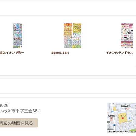
盆はイオンで均一
SpecialSale
イオンのランドセル20
8026
いわき市平字三倉68-1
周辺の地図を見る