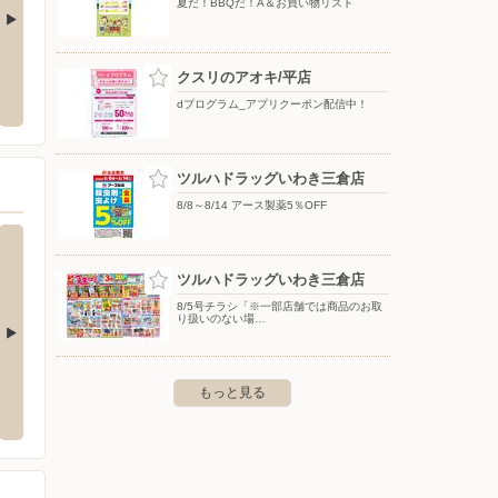
夏だ！BBQだ！A＆お買い物リスト
き本店
洋服の青山/いわき平
ツルハ
クスリのアオキ/平店
市平谷川瀬3-20-16
〒970-8036 福島県いわき市平谷川瀬三丁目23番12
〒970-
dプログラム_アプリクーポン配信中！
ツルハドラッグいわき三倉店
8/8～8/14 アース製薬5％OFF
ツルハドラッグいわき三倉店
8/5号チラシ「※一部店舗では商品のお取
り扱いのない場…
イオン郡山店 食品館
イオン
もっと見る
町2-88S棟（イオンタウン郡山
〒963-0534 郡山市日和田町字小原21-2
〒961-