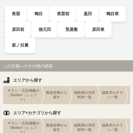
夜梨
鵯目
夜梨前
盈田
鵯目東
原田前
徳元田
荒屋敷
原田東
萩ノ目裏
この店舗へのその他の経路
エリアから探す
チラシ・広告掲載の
都道府県から
福島県の市区
福島市のチラ
Shufoo!（シュフ
探す
町村一覧
シ一覧
ー）
エリア×カテゴリから探す
チラシ・広告掲載の
都道府県から
福島県の市区
福島市のチラ
Shufoo!（シュフ
探す
町村一覧
シ一覧
ー）