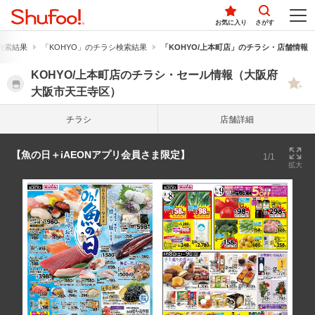
お気に入り
さがす
検索結果
「KOHYO」のチラシ検索結果
「KOHYO/上本町店」のチラシ・店舗情報
KOHYO/上本町店のチラシ・セール情報（大阪府
大阪市天王寺区）
チラシ
店舗詳細
【魚の日＋iAEONアプリ会員さま限定】
1/1
拡大