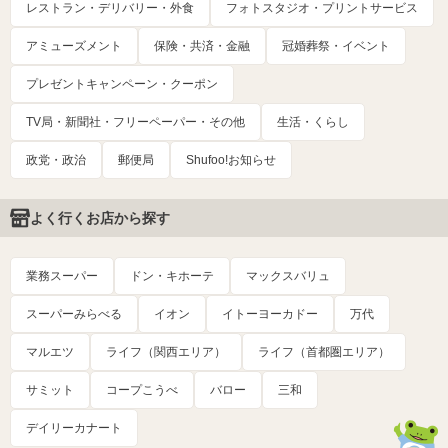
レストラン・デリバリー・外食
フォトスタジオ・プリントサービス
アミューズメント
保険・共済・金融
冠婚葬祭・イベント
プレゼントキャンペーン・クーポン
TV局・新聞社・フリーペーパー・その他
生活・くらし
政党・政治
郵便局
Shufoo!お知らせ
よく行くお店から探す
業務スーパー
ドン・キホーテ
マックスバリュ
スーパーみらべる
イオン
イトーヨーカドー
万代
マルエツ
ライフ（関西エリア）
ライフ（首都圏エリア）
サミット
コープこうべ
バロー
三和
デイリーカナート