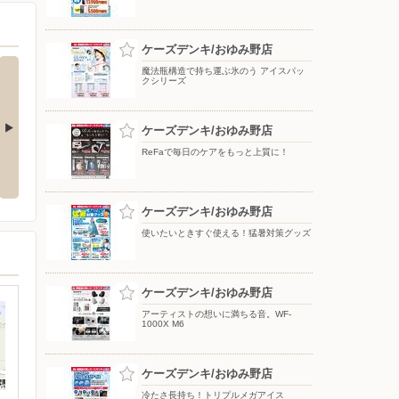
ケーズデンキ/おゆみ野店
魔法瓶構造で持ち運ぶ氷のう アイスパッ
クシリーズ
ケーズデンキ/おゆみ野店
ReFaで毎日のケアをもっと上質に！
える！猛暑対
夏のスマホ＆ネット応援フェア
夏のスマホ＆ネット応援フェア
ケーズデンキ/おゆみ野店
使いたいときすぐ使える！猛暑対策グッズ
ケーズデンキ/おゆみ野店
アーティストの想いに満ちる音。WF-
1000X M6
ケーズデンキ/おゆみ野店
冷たさ長持ち！トリプルメガアイス