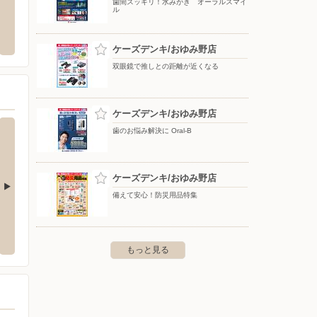
歯間スッキリ！水みがき オーラルスマイ
ル
TAILING CENTER/
ヤマダデンキ/テックランド千葉本店
シモア
み野店
〒264-0023 千葉県千葉市若葉区貝塚町1087-1
〒290-
ケーズデンキ/おゆみ野店
市緑区おゆみ野南5-37-1 イオン
双眼鏡で推しとの距離が近くなる
ケーズデンキ/おゆみ野店
歯のお悩み解決に Oral-B
ケーズデンキ/おゆみ野店
備えて安心！防災用品特集
美浜店
ケーズデンキ/大網白里店
ケーズ
新港153
〒299-3237 大網白里市仏島95-1
〒263-
もっと見る