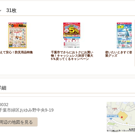
 31枚
えて安心！防災用品特集
千葉市でさらにおトクにお買い
使いたいときすぐ使
物！キャッシュレス決済で最大
策グッズ
5％戻ってくるキャンペーン
詳細
0032
千葉市緑区おゆみ野中央9-19
周辺の地図を見る