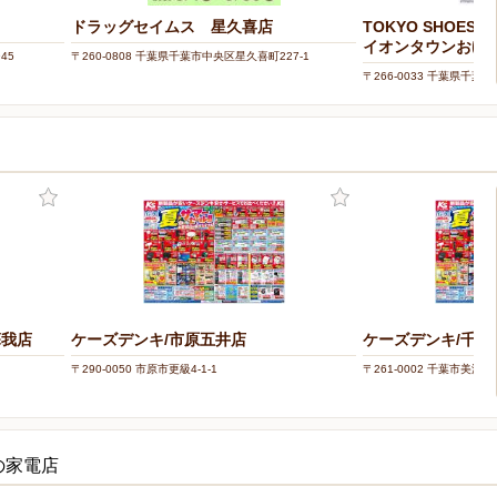
ドラッグセイムス 星久喜店
TOKYO SHOES RE
イオンタウンおゆ
45
〒260-0808 千葉県千葉市中央区星久喜町227-1
〒266-0033 千葉県千葉
タウンおゆみ野2F
蘇我店
ケーズデンキ/市原五井店
ケーズデンキ/千葉
〒290-0050 市原市更級4-1-1
〒261-0002 千葉市美浜区
の家電店