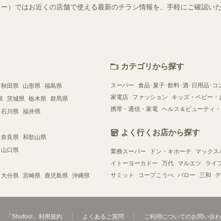
（シュフー）ではお近くの店舗で使える最新のチラシ情報を、手軽にご確認
カテゴリから探す
スーパー
食品･菓子･飲料･酒･日用品･コ
秋田県
山形県
福島県
家電店
ファッション
キッズ・ベビー・
県
茨城県
栃木県
群馬県
携帯・通信・家電
ヘルス＆ビューティ・
石川県
福井県
よく行くお店から探す
奈良県
和歌山県
山口県
業務スーパー
ドン・キホーテ
マックス
イトーヨーカドー
万代
マルエツ
ライ
サミット
コープこうべ
バロー
三和
デ
大分県
宮崎県
鹿児島県
沖縄県
「Shufoo!」利用規約
よくあるご質問
ご利用についてのお問い合わ