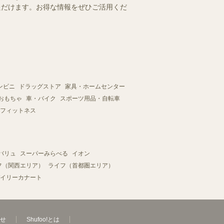
いただけます。お得な情報をぜひご活用くだ
ンビニ
ドラッグストア
家具・ホームセンター
おもちゃ
車・バイク
スポーツ用品・自転車
フィットネス
バリュ
スーパーみらべる
イオン
フ（関西エリア）
ライフ（首都圏エリア）
イリーカナート
せ
Shufoo!とは