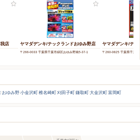
蘇我店
ヤマダデンキ/テックランドおゆみ野店
ヤマダデンキ/テッ
〒266-0033 千葉県千葉市緑区おゆみ野南5-37-1
〒260-0825 千葉県千葉市
吉
おゆみ野
小金沢町
椎名崎町
刈田子町
鎌取町
大金沢町
富岡町