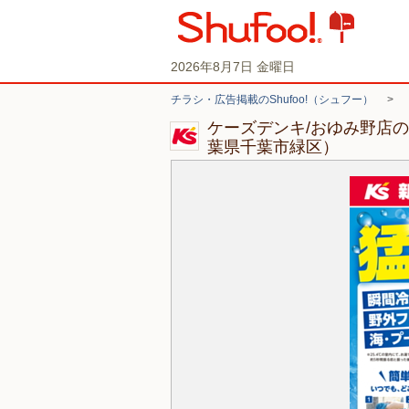
2026年8月7日 金曜日
チラシ・広告掲載のShufoo!（シュフー）
>
ケーズデンキ/おゆみ野店
葉県千葉市緑区）