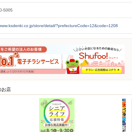
0-5005
/www.ksdenki.co.jp/store/detail/?prefectureCode=12&code=1208
のお店