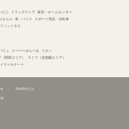
ンビニ
ドラッグストア
家具・ホームセンター
おもちゃ
車・バイク
スポーツ用品・自転車
フィットネス
バリュ
スーパーみらべる
イオン
フ（関西エリア）
ライフ（首都圏エリア）
イリーカナート
せ
Shufoo!とは
方針