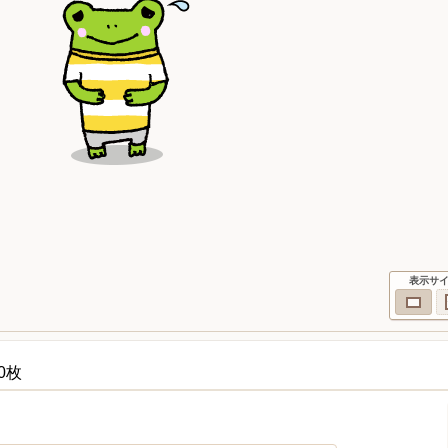
表示サ
0枚