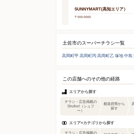
SUNNYMART(高知エリア）
〒000-0000
土佐市のスーパーチラシ一覧
高岡町甲
高岡町丙
高岡町乙
塚地
中島
この店舗へのその他の経路
エリアから探す
チラシ・広告掲載の
都道府県から
Shufoo!（シュフ
探す
ー）
エリア×カテゴリから探す
チラシ・広告掲載の