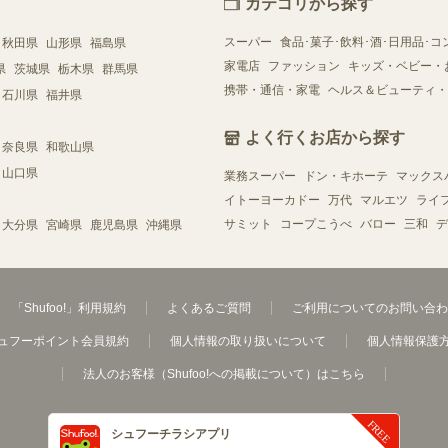
カテゴリから探す
スーパー
食品･菓子･飲料･酒･日用品･コ
秋田県
山形県
福島県
家電店
ファッション
キッズ・ベビー・
県
茨城県
栃木県
群馬県
携帯・通信・家電
ヘルス＆ビューティ・
石川県
福井県
よく行くお店から探す
奈良県
和歌山県
山口県
業務スーパー
ドン・キホーテ
マックス
イトーヨーカドー
万代
マルエツ
ライ
サミット
コープこうべ
バロー
三和
デ
大分県
宮崎県
鹿児島県
沖縄県
「Shufoo!」利用規約
よくあるご質問
ご利用についてのお問い合わ
ュフーポイント会員規約
個人情報の取り扱いについて
個人情報保護
法人のお客様（Shufoo!への掲載について）はこちら
シュフーチラシアプリ