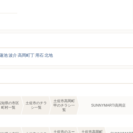
蓮池
波介
高岡町丁
用石
北地
土佐市高岡町
高知県の市区
土佐市のチラ
甲のチラシ一
SUNNYMART/高岡店
町村一覧
シ一覧
覧
土佐市のスー
土佐市高岡町