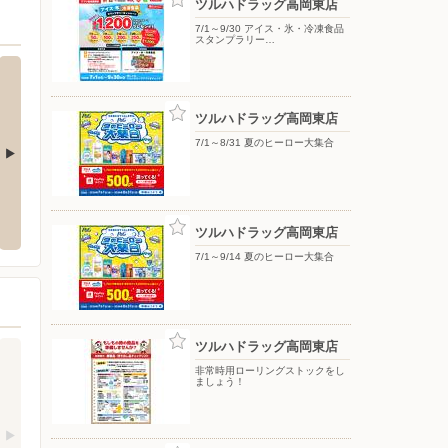
ツルハドラッグ高岡東店
7/1～9/30 アイス・氷・冷凍食品
スタンプラリー…
ツルハドラッグ高岡東店
7/1～8/31 夏のヒーロー大集合
田店
SUNNYMART/瀬戸店
SUN
4
〒781-0251 高知市瀬戸西町3-13-1
〒780-8
ツルハドラッグ高岡東店
7/1～9/14 夏のヒーロー大集合
ツルハドラッグ高岡東店
非常時用ローリングストックをし
ましょう！