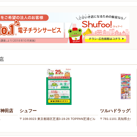
店
/神田店
シュフー
ツルハドラッグ高
1
〒108-0023 東京都港区芝浦3-19-26 TOPPAN芝浦ビル
〒781-1101 高知県土