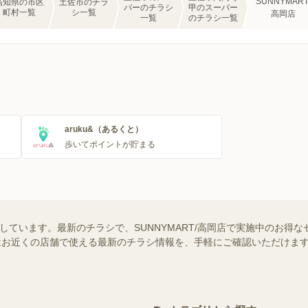
SUNNYMART
高知県の市区
土佐市のチラ
パーのチラシ
甲のスーパー
町村一覧
シ一覧
高岡店
一覧
のチラシ一覧
aruku&（あるくと）
歩いてポイントが貯まる
掲載しています。最新のチラシで、SUNNYMART/高岡店で実施中のお
ー）ではお近くの店舗で使える最新のチラシ情報を、手軽にご確認いただけ