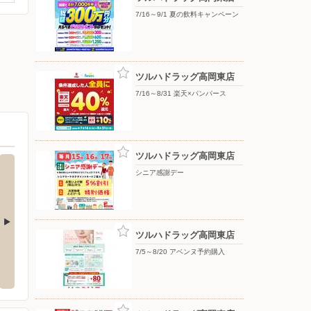
7/16～9/1 夏の飲料キャンペーン
ツルハドラッグ高岡東店
7/16～8/31 楽天×パンパース
ツルハドラッグ高岡東店
シニア感謝デー
ツルハドラッグ高岡東店
岡東店
タマホーム/高知東店
ドラッ
7/5～8/20 アベンヌ予約購入
佐市高岡町甲４３０
〒781-5105 高知県高知市介良甲903番地1
〒781-