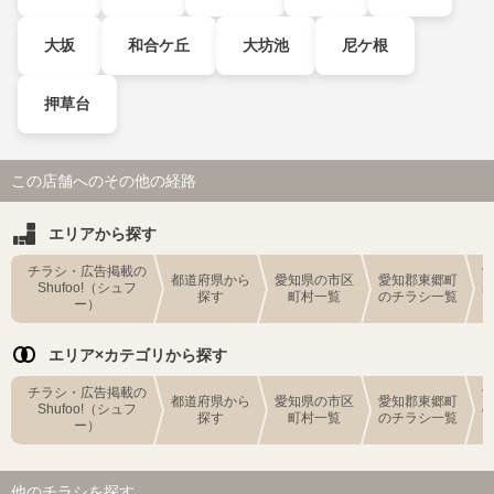
大坂
和合ケ丘
大坊池
尼ケ根
押草台
この店舗へのその他の経路
エリアから探す
チラシ・広告掲載の
都道府県から
愛知県の市区
愛知郡東郷町
Shufoo!（シュフ
探す
町村一覧
のチラシ一覧
ー）
エリア×カテゴリから探す
チラシ・広告掲載の
都道府県から
愛知県の市区
愛知郡東郷町
Shufoo!（シュフ
探す
町村一覧
のチラシ一覧
ー）
他のチラシを探す