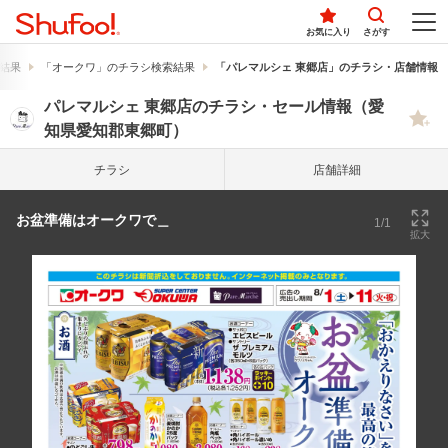
お気に入り
さがす
結果
「オークワ」のチラシ検索結果
「パレマルシェ 東郷店」のチラシ・店舗情報
パレマルシェ 東郷店のチラシ・セール情報（愛
知県愛知郡東郷町）
チラシ
店舗詳細
お盆準備はオークワで＿
1/1
拡大