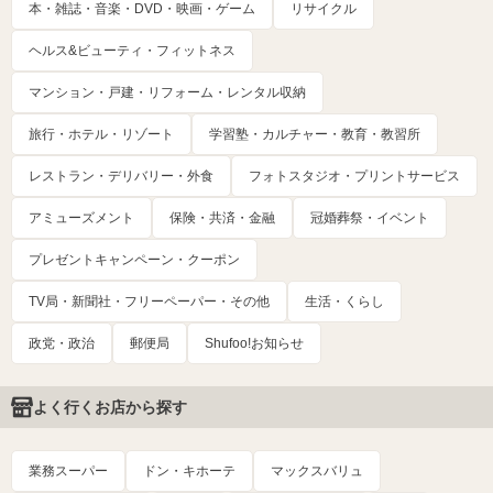
本・雑誌・音楽・DVD・映画・ゲーム
リサイクル
ヘルス&ビューティ・フィットネス
マンション・戸建・リフォーム・レンタル収納
旅行・ホテル・リゾート
学習塾・カルチャー・教育・教習所
レストラン・デリバリー・外食
フォトスタジオ・プリントサービス
アミューズメント
保険・共済・金融
冠婚葬祭・イベント
プレゼントキャンペーン・クーポン
TV局・新聞社・フリーペーパー・その他
生活・くらし
政党・政治
郵便局
Shufoo!お知らせ
よく行くお店から探す
業務スーパー
ドン・キホーテ
マックスバリュ